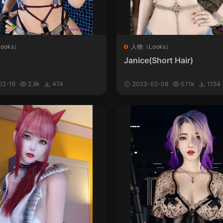
ooks）
人物（Looks）
Janice(Short Hair)
02-16
2.9k
474
2023-02-08
5.11k
1154