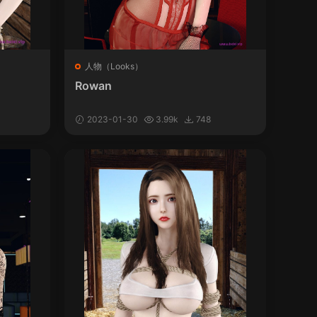
人物（Looks）
Rowan
2023-01-30
3.99k
748