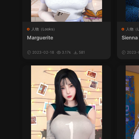
人物（Looks）
人物（L
Marguerite
Sienna
2023-02-18
3.17k
581
2023-