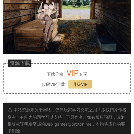
资源下载
VIP
下载价格
专享
仅限VIP下载
升级VIP
本站资源来源于网络，仅供玩家学习交流之用！版权归原作者
享有，有能力的同学可以支持一下原作者。如有版权问题，请附
带版权证明发至邮箱
Beixigames@proton.me
，本站将应您的要
求删除！