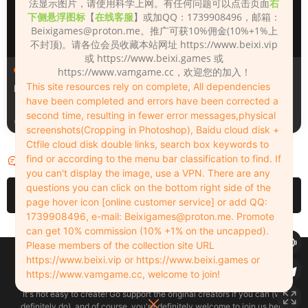
法显示图片，请使用科学上网。有任何问题可以点击页面
右
下侧悬浮图标
【
在线客服
】或加QQ：1739908496，邮箱：
Beixigames@proton.me
。推广可获10%佣金(10%+1%上
不封顶)。请各位会员收藏本站网址 https://www.beixi.vip
或 https://www.beixi.games 或
人物（Looks）
人物（Looks）
https://www.vamgame.cc，欢迎您的加入！
This site resources rely on complete, All dependencies
Monica_2_2_2
Lizhen2025
have been completed and errors have been corrected a
second time, resulting in fewer error messages,physical
2天前
3天前
screenshots(Cropping in Photoshop), Baidu cloud disk +
Ctfile cloud disk double links, search box keywords to
find or according to the menu bar classification to find. If
评论
0
you can't display the image, use a VPN. There are any
questions you can click on the bottom right side of the
请先
登录
page hover icon [online customer service] or add QQ:
1739908496, e-mail:
Beixigames@proton.me
. Promote
can get 10% commission (10% +1% on the uncapped).
Please members of the collection site URL
Copyleft © 2022-2026 beixi.vip - All Rights Freedom！
https://www.beixi.vip or https://www.beixi.games or
创作不易！有能力的同学可以去支持一下原创作者（我们绝对支持），当然
https://www.vamgame.cc, welcome to join!
了，您加入这里我们也绝对欢迎！
It's not easy to create! Go support the original creators if you can (we
definitely do), and of course, you're definitely welcome to join us here!