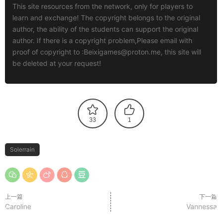
This site resources from the network, only for players to
learn and exchange! The copyright belongs to the original
author, the ability of the students can support the original
author. If there is a copyright problem,Please email with
proof of copyright to :
Beixigames@proton.me
, this site will
be deleted at your request!
33
1
Solerrain
上一篇
下一篇
Caroline
Vannessa