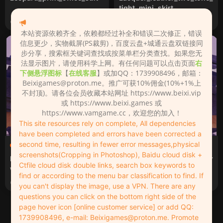
tight_mini_skirt
2周前
2周前
本站资源依赖齐全，依赖都经过补全和错误二次修正，错误
信息更少，实物截屏(PS裁剪)，百度云盘+城通云盘双链接同
步分享，搜索框关键词查找或按菜单栏分类查找。如果您无
法显示图片，请使用科学上网。有任何问题可以点击页面
右
下侧悬浮图标
【
在线客服
】或加QQ：1739908496，邮箱：
Beixigames@proton.me
。推广可获10%佣金(10%+1%上
不封顶)。请各位会员收藏本站网址 https://www.beixi.vip
或 https://www.beixi.games 或
https://www.vamgame.cc，欢迎您的加入！
This site resources rely on complete, All dependencies
have been completed and errors have been corrected a
second time, resulting in fewer error messages,physical
服装（Clothing）
服装（Clothing）
screenshots(Cropping in Photoshop), Baidu cloud disk +
DMM_exclusive_clothing_a
KKND.BDSM_patent_leather
Ctfile cloud disk double links, search box keywords to
ward_gown
_tight_fitting_suit_set.1.var
find or according to the menu bar classification to find. If
2周前
2周前
you can't display the image, use a VPN. There are any
questions you can click on the bottom right side of the
page hover icon [online customer service] or add QQ:
1
2
3
...
65
下一页
跳转
1739908496, e-mail:
Beixigames@proton.me
. Promote