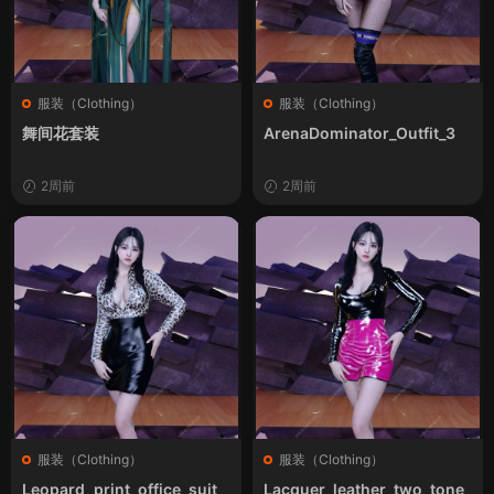
服装（Clothing）
服装（Clothing）
舞间花套装
ArenaDominator_Outfit_3
2周前
2周前
服装（Clothing）
服装（Clothing）
Leopard_print_office_suit
Lacquer_leather_two_tone_