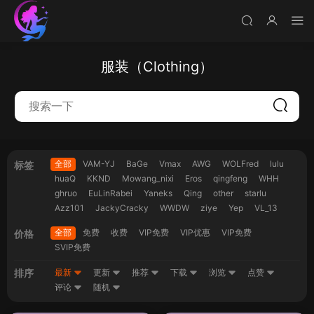
服装（Clothing）
全部
VAM-YJ
BaGe
Vmax
AWG
WOLFred
lulu
标签
huaQ
KKND
Mowang_nixi
Eros
qingfeng
WHH
ghruo
EuLinRabei
Yaneks
Qing
other
starlu
Azz101
JackyCracky
WWDW
ziye
Yep
VL_13
全部
免费
收费
VIP免费
VIP优惠
VIP免费
价格
SVIP免费
排序
最新
更新
推荐
下载
浏览
点赞
评论
随机