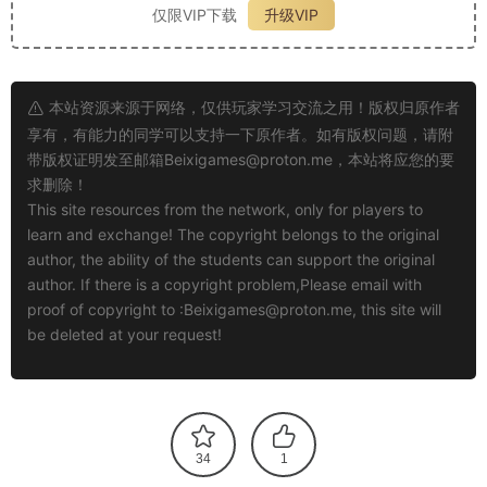
仅限VIP下载
升级VIP
本站资源来源于网络，仅供玩家学习交流之用！版权归原作者
享有，有能力的同学可以支持一下原作者。如有版权问题，请附
带版权证明发至邮箱
Beixigames@proton.me
，本站将应您的要
求删除！
This site resources from the network, only for players to
learn and exchange! The copyright belongs to the original
author, the ability of the students can support the original
author. If there is a copyright problem,Please email with
proof of copyright to :
Beixigames@proton.me
, this site will
be deleted at your request!
34
1