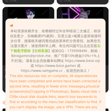
1天前
1天前
本站资源依赖齐全，依赖都经过补全和错误二次修正，错误
信息更少，实物截屏(PS裁剪)，百度云盘+城通云盘双链接同
步分享，搜索框关键词查找或按菜单栏分类查找。如果您无
法显示图片，请使用科学上网。有任何问题可以点击页面
右
下侧悬浮图标
【
在线客服
】或加QQ：1739908496，邮箱：
Beixigames@proton.me
。推广可获10%佣金(10%+1%上
不封顶)。请各位会员收藏本站网址 https://www.beixi.vip
或 https://www.beixi.games 或
人物（Looks）
人物（Looks）
https://www.vamgame.cc，欢迎您的加入！
This site resources rely on complete, All dependencies
Monica_2_2_2
Lizhen2025
have been completed and errors have been corrected a
second time, resulting in fewer error messages,physical
1天前
2天前
screenshots(Cropping in Photoshop), Baidu cloud disk +
Ctfile cloud disk double links, search box keywords to
find or according to the menu bar classification to find. If
评论
0
you can't display the image, use a VPN. There are any