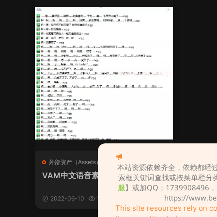
外部资产（Assets）
本站资源依赖齐全，依赖都经过
VAM中文语音素材替换包
索框关键词查找或按菜单栏分
服
】或加QQ：1739908496
https://www.b
2022-06-10
1.31w
1597
This site resources rely on 