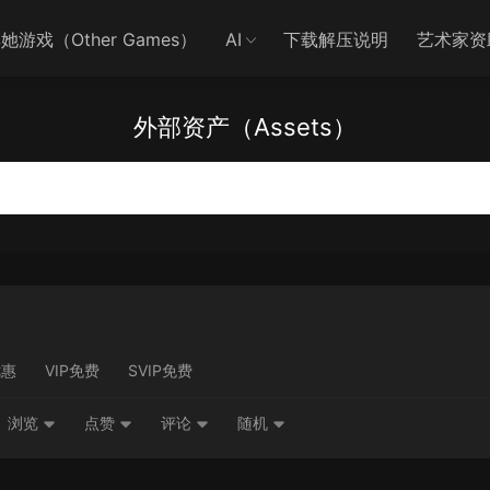
她游戏（Other Games）
AI
下载解压说明
艺术家资
外部资产（Assets）
优惠
VIP免费
SVIP免费
浏览
点赞
评论
随机