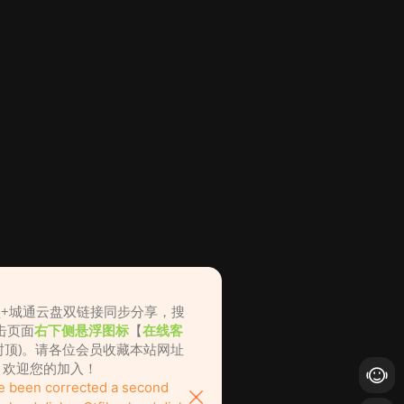
盘+城通云盘双链接同步分享，搜
击页面
右下侧悬浮图标
【
在线客
不封顶)。请各位会员收藏本站网址
ame.cc，欢迎您的加入！
ve been corrected a second