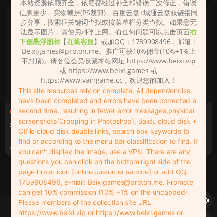
本站资源依赖齐全，依赖都经过补全和错误二次修正，错误
信息更少，实物截屏(PS裁剪)，百度云盘+城通云盘双链接同
步分享，搜索框关键词查找或按菜单栏分类查找。如果您无
法显示图片，请使用科学上网。有任何问题可以点击页面
右
下侧悬浮图标
【
在线客服
】或加QQ：1739908496，邮箱：
Beixigames@proton.me
。推广可获10%佣金(10%+1%上
不封顶)。请各位会员收藏本站网址 https://www.beixi.vip
或 https://www.beixi.games 或
https://www.vamgame.cc，欢迎您的加入！
This site resources rely on complete, All dependencies
have been completed and errors have been corrected a
second time, resulting in fewer error messages,physical
AI大神图（带参数）
AI大神图（带参数）
screenshots(Cropping in Photoshop), Baidu cloud disk +
Stable Diffusion大神AI图
Stable Diffusion大神AI图
Ctfile cloud disk double links, search box keywords to
【带参数】【超清】【4K】
【带参数】【超清】【4K】
find or according to the menu bar classification to find. If
2023-05-23
2023-05-23
you can't display the image, use a VPN. There are any
questions you can click on the bottom right side of the
page hover icon [online customer service] or add QQ:
1
2
3
下一页
1739908496, e-mail:
Beixigames@proton.me
. Promote
can get 10% commission (10% +1% on the uncapped).
Please members of the collection site URL
Copyleft © 2022-2026 beixi.vip - All Rights Freedom！
https://www.beixi.vip or https://www.beixi.games or