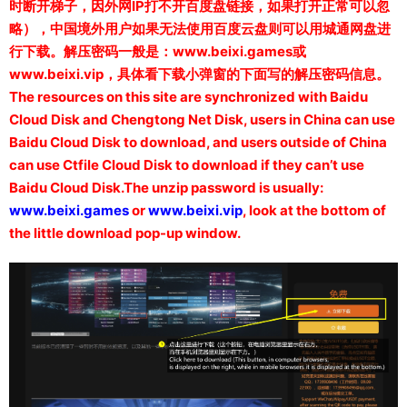
时断开梯子，因外网IP打不开百度盘链接，如果打开正常可以忽
略），中国境外用户如果无法使用百度云盘则可以用城通网盘进
行下载。解压密码一般是：www.beixi.games或
www.beixi.vip，具体看下载小弹窗的下面写的解压密码信息。
The resources on this site are synchronized with Baidu
Cloud Disk and Chengtong Net Disk, users in China can use
Baidu Cloud Disk to download, and users outside of China
can use Ctfile Cloud Disk to download if they can’t use
Baidu Cloud Disk.The unzip password is usually:
www.beixi.games
or
www.beixi.vip
, look at the bottom of
the little download pop-up window.