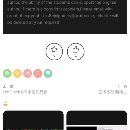
author, the ability of the students can support the original
author. If there is a copyright problem,Please email with
proof of copyright to :
Beixigames@proton.me
, this site will
be deleted at your request!
0
1
上一篇
下一篇
HotChicksVR场景作品辑
艺术家资助地址
猜你喜欢