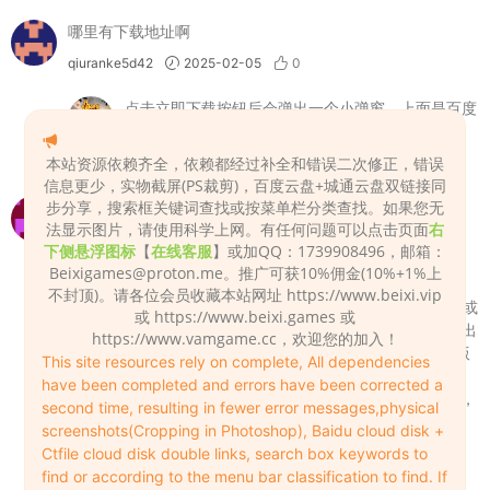
哪里有下载地址啊
qiuranke5d42
2025-02-05
0
点击立即下载按钮后会弹出一个小弹窗，上面是百度
盘和城通盘下载地址，下面写的解压密码
本站资源依赖齐全，依赖都经过补全和错误二次修正，错误
Admin
2025-02-05
0
信息更少，实物截屏(PS裁剪)，百度云盘+城通云盘双链接同
步分享，搜索框关键词查找或按菜单栏分类查找。如果您无
有些中文名字的场景或者人物，在加载里面看不到是什么情
法显示图片，请使用科学上网。有任何问题可以点击页面
右
况？
下侧悬浮图标
【
在线客服
】或加QQ：1739908496，邮箱：
破刃之剑888
2026-01-08
0
Beixigames@proton.me
。推广可获10%佣金(10%+1%上
不封顶)。请各位会员收藏本站网址 https://www.beixi.vip
因为VAM原本不支持中文，那些使用了中文的场景或
或 https://www.beixi.games 或
人物的路径使用了中文或符号，所以读读不出来或出
https://www.vamgame.cc，欢迎您的加入！
错。建议使用VAM1.22.0.1纯净版，或站长使用的版
This site resources rely on complete, All dependencies
本（VAM1.22.0.1纯净版+汉化补丁），链接
have been completed and errors have been corrected a
https://vam.beixi.top/7944.html
，另外存放即可，
second time, resulting in fewer error messages,physical
和你现在使用的版本不矛盾，可以分别运行。
screenshots(Cropping in Photoshop), Baidu cloud disk +
Ctfile cloud disk double links, search box keywords to
Admin
2026-01-08
1
find or according to the menu bar classification to find. If