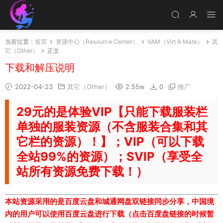
当前位置：
首页
资源中心（Resource Center）
VAM（Virt A Mate）
其
它（Other）
正文
下载和解压说明
2022-04-23
其它（Other）
2.55w
0
推广
29元的是体验VIP【只能下载服装栏
单独的服装资源（不含服装合集和其
它栏的资源）！】；VIP（可以下载
全站99%的资源）；SVIP（享受全
站所有资源免费下载！）
本站资源采用的是百度云盘和城通网盘双链接同步分享，中国境
内的用户可以使用百度云盘进行下载（点击百度盘链接的时候暂