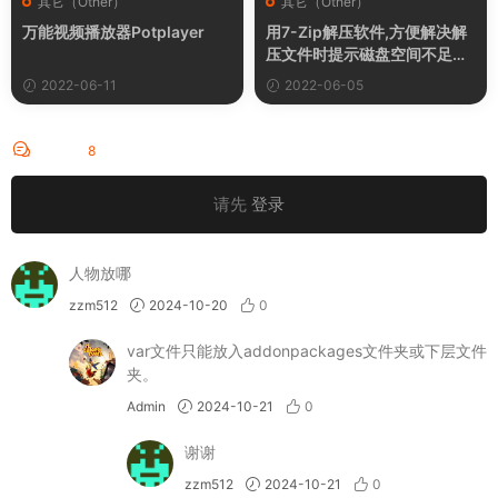
其它（Other）
其它（Other）
万能视频播放器Potplayer
用7-Zip解压软件,方便解决解
压文件时提示磁盘空间不足密
码错误等问题。
2022-06-11
2022-06-05
评论
8
请先
登录
人物放哪
zzm512
2024-10-20
0
var文件只能放入addonpackages文件夹或下层文件
夹。
Admin
2024-10-21
0
谢谢
zzm512
2024-10-21
0