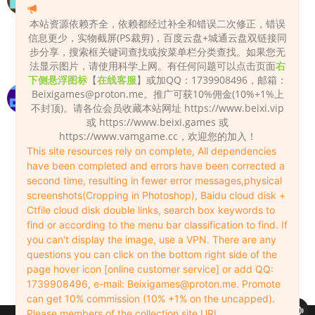
hjy2008008
2022-11-23
0
本站资源依赖齐全，依赖都经过补全和错误二次修正，错误
信息更少，实物截屏(PS裁剪)，百度云盘+城通云盘双链接同
百度网盘
步分享，搜索框关键词查找或按菜单栏分类查找。如果您无
Admin
2022-11-23
0
法显示图片，请使用科学上网。有任何问题可以点击页面
右
下侧悬浮图标
【
在线客服
】或加QQ：1739908496，邮箱：
下载了，不知道怎么按装？
Beixigames@proton.me
。推广可获10%佣金(10%+1%上
不封顶)。请各位会员收藏本站网址 https://www.beixi.vip
ong178
2023-11-29
0
或 https://www.beixi.games 或
https://www.vamgame.cc，欢迎您的加入！
用7z解压软件进行解压
This site resources rely on complete, All dependencies
Admin
2023-11-29
0
have been completed and errors have been corrected a
second time, resulting in fewer error messages,physical
7z解压软件有下载不，网上的下不了
screenshots(Cropping in Photoshop), Baidu cloud disk +
Ctfile cloud disk double links, search box keywords to
ong178
2023-11-29
0
find or according to the menu bar classification to find. If
百度搜索7z解压缩，很多下载的
you can't display the image, use a VPN. There are any
questions you can click on the bottom right side of the
Admin
2023-11-29
0
page hover icon [online customer service] or add QQ:
1739908496, e-mail:
Beixigames@proton.me
. Promote
can get 10% commission (10% +1% on the uncapped).
Please members of the collection site URL