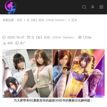
当前位置：
首页
其【她】游戏（Other Games）
正文
职场少女-Room Girl R1.1 汉化解码步兵版
2022-10-01
其【她】游戏（Other Games）
1.03w
445
推广
为大家带来I社最新发布的超级3D巨作的最新汉化解码版：