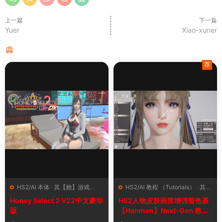
上一篇
下一篇
Yuer
Xiao-xuner
猜你喜欢
荐
HS2/AI 本体
·
其【她】游戏
HS2/AI 教程 （Tutorials）
·
其
（Other Games）
·
资源中心
【她】游戏（Other Games）
·
Honey Select 2 V22中文豪华
HS2人物皮肤画质增强着色器
（Resource Center）
插件（Plugins）
版
【Hanmen】Next-Gen 教程
及下载【最新版】