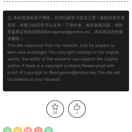
本站资源来源于网络，仅供玩家学习交流之用！版权归原作者
享有，有能力的同学可以支持一下原作者。如有版权问题，请附
带版权证明发至邮箱
Beixigames@proton.me
，本站将应您的要
求删除！
This site resources from the network, only for players to
learn and exchange! The copyright belongs to the original
author, the ability of the students can support the original
author. If there is a copyright problem,Please email with
proof of copyright to :
Beixigames@proton.me
, this site will
be deleted at your request!
10
1