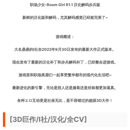
职场少女-Room Girl R1.1 汉化解码步兵版
新鲜的汉化版和解码，尤其解码感觉已经挺完美了~
游戏概述：
大名鼎鼎的I社在2022年9月30日发布的最新大作正式版本。
现在发布了最新的汉化补丁和步兵解码补丁，已经整合进游戏。
游戏里和职场美眉们一起享受繁华都市的现代化生活吧~
最新进化的新引擎，无论是捏人还是服装还是丝袜都更加逼真。
各种エロ互动更是社保无比，是不容错过的超级3D大作！
[3D巨作/I社/汉化/全CV]