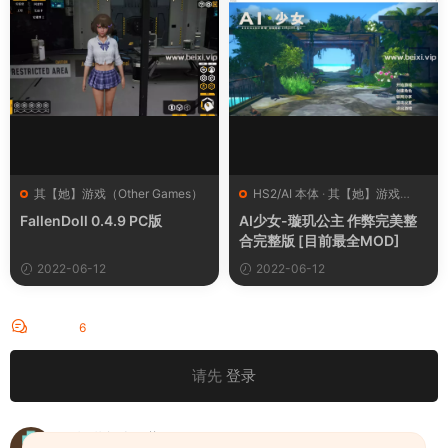
其【她】游戏（Other Games）
HS2/AI 本体
·
其【她】游戏
（Other Games）
FallenDoll 0.4.9 PC版
AI少女-璇玑公主 作弊完美整
合完整版 [目前最全MOD]
2022-06-12
2022-06-12
评论
6
请先
登录
不知道怎么下载