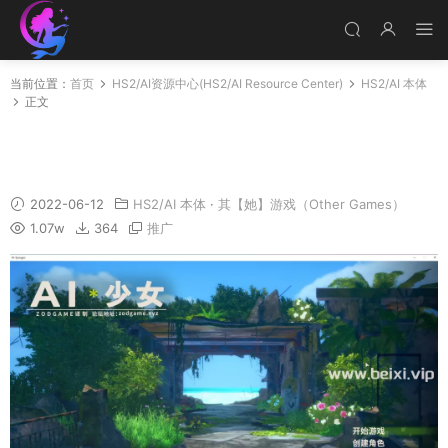
当前位置：
首页
HS2/AI资源中心(HS2/AI Resource Center)
HS2/AI 本体
正文
AI少女-璇玑公主 作弊完美整合完整版 [目前最全
MOD]
2022-06-12
HS2/AI 本体
·
其【她】游戏（Other Games）
1.07w
364
推广