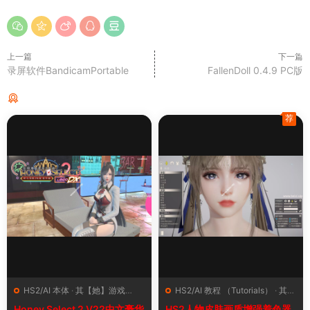
上一篇
下一篇
录屏软件BandicamPortable
FallenDoll 0.4.9 PC版
猜你喜欢
荐
HS2/AI 本体
·
其【她】游戏
HS2/AI 教程 （Tutorials）
·
其
（Other Games）
·
资源中心
【她】游戏（Other Games）
·
Honey Select 2 V22中文豪华
HS2人物皮肤画质增强着色器