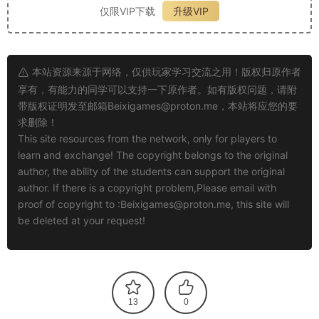
仅限VIP下载
升级VIP
本站资源来源于网络，仅供玩家学习交流之用！版权归原作者
享有，有能力的同学可以支持一下原作者。如有版权问题，请附
带版权证明发至邮箱
Beixigames@proton.me
，本站将应您的要
求删除！
This site resources from the network, only for players to
learn and exchange! The copyright belongs to the original
author, the ability of the students can support the original
author. If there is a copyright problem,Please email with
proof of copyright to :
Beixigames@proton.me
, this site will
be deleted at your request!
13
0