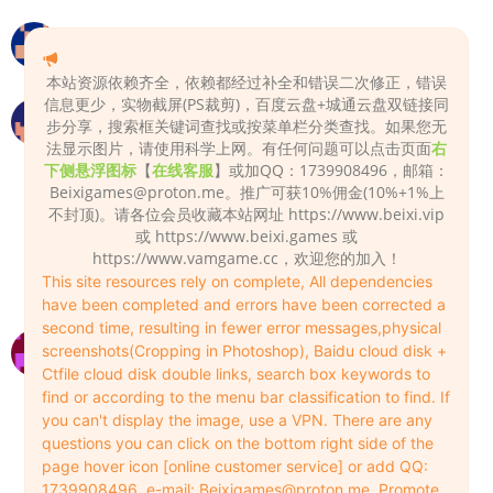
712644533
2022-10-07
0
本站资源依赖齐全，依赖都经过补全和错误二次修正，错误
信息更少，实物截屏(PS裁剪)，百度云盘+城通云盘双链接同
win11可以吗
步分享，搜索框关键词查找或按菜单栏分类查找。如果您无
Apurupai
2024-09-26
0
法显示图片，请使用科学上网。有任何问题可以点击页面
右
下侧悬浮图标
【
在线客服
】或加QQ：1739908496，邮箱：
可以运行，试过了。
Beixigames@proton.me
。推广可获10%佣金(10%+1%上
不封顶)。请各位会员收藏本站网址 https://www.beixi.vip
Admin
2024-09-26
0
或 https://www.beixi.games 或
https://www.vamgame.cc，欢迎您的加入！
谢谢啦
This site resources rely on complete, All dependencies
Apurupai
2024-09-26
0
have been completed and errors have been corrected a
second time, resulting in fewer error messages,physical
下载时是整个游戏 还是要买了游戏 在来买下载
screenshots(Cropping in Photoshop), Baidu cloud disk +
Ctfile cloud disk double links, search box keywords to
ygjf1067171993
2026-06-27
0
find or according to the menu bar classification to find. If
下载后解压就可以玩了
you can't display the image, use a VPN. There are any
questions you can click on the bottom right side of the
Admin
2026-06-28
0
page hover icon [online customer service] or add QQ:
1739908496, e-mail:
Beixigames@proton.me
. Promote