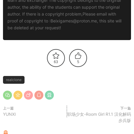
learn and exchange! The copyright belongs to the original
author, the ability of the students can support the original
author. If there is a copyright problem,Please email with
proof of copyright to :
Beixigames@proton.me
, this site will
be deleted at your request!
63
5
realclone
上一篇
下一篇
YUNXI
职场少女-Room Girl R1.1 汉化解码
步兵版
猜你喜欢