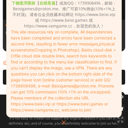
下侧悬浮图标
【
在线客服
】或加QQ：1739908496，邮箱：
Beixigames@proton.me
。推广可获10%佣金(10%+1%上
不封顶)。请各位会员收藏本站网址 https://www.beixi.vip
或 https://www.beixi.games 或
人物（Looks）
人物（Looks）
https://www.vamgame.cc，欢迎您的加入！
This site resources rely on complete, All dependencies
Monica_2_2_2
Lizhen2025
have been completed and errors have been corrected a
second time, resulting in fewer error messages,physical
3天前
4天前
screenshots(Cropping in Photoshop), Baidu cloud disk +
Ctfile cloud disk double links, search box keywords to
find or according to the menu bar classification to find. If
评论
0
you can't display the image, use a VPN. There are any
questions you can click on the bottom right side of the
请先
登录
page hover icon [online customer service] or add QQ:
1739908496, e-mail:
Beixigames@proton.me
. Promote
can get 10% commission (10% +1% on the uncapped).
Please members of the collection site URL
Copyleft © 2022-2026 beixi.vip - All Rights Freedom！
https://www.beixi.vip or https://www.beixi.games or
创作不易！有能力的同学可以去支持一下原创作者（我们绝对支持），当然
https://www.vamgame.cc, welcome to join!
了，您加入这里我们也绝对欢迎！
It's not easy to create! Go support the original creators if you can (we
definitely do), and of course, you're definitely welcome to join us here!