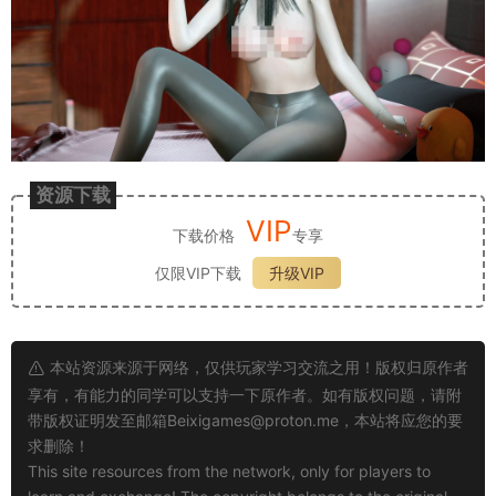
资源下载
VIP
下载价格
专享
仅限VIP下载
升级VIP
本站资源来源于网络，仅供玩家学习交流之用！版权归原作者
享有，有能力的同学可以支持一下原作者。如有版权问题，请附
带版权证明发至邮箱
Beixigames@proton.me
，本站将应您的要
求删除！
This site resources from the network, only for players to