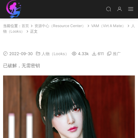
当前位置：
首页
资源中心（Resource Center）
VAM（Virt A Mate）
人
物（Looks）
正文
Yuer
2022-09-30
人物（Looks）
4.33k
611
推广
已破解，无需密钥