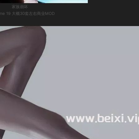
家族崩坏
ome 19 大概30套左右商业MOD