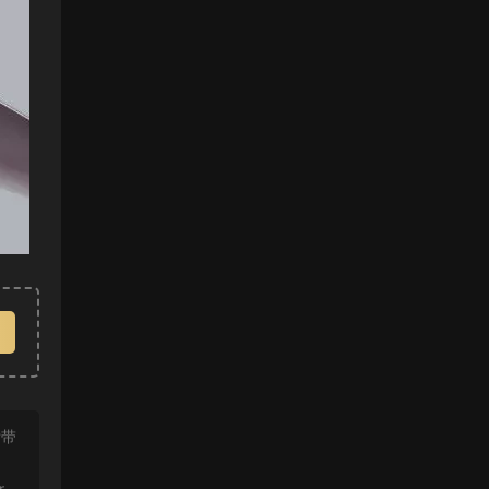
附带
r,