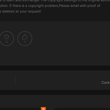
uthor. If there is a copyright problem,Please email with proof of
 be deleted at your request!
11
0
Cock
荐