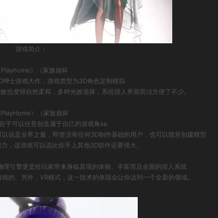
游戏简介：
Playhome》（家族崩坏
3D绅士游戏大作，游戏类型为3D角色定制模拟
光效也变得自然柔和，多种光效选择，系统捏人界面简洁方便了不少。
PlayHome》（家族崩坏
在于可以任意创造属于自己的游戏角se
以说是业界之最，即使没有任何3D制作基础的用户，也可以随意创建模型
能力，这游戏可以说比你手上其他3D软件还要强大。
物理引擎更是给玩家带来身临其境的体验。丰富而且全面的捏人系统
戏的。另外，VR模式，这一技术的体现会让你达到一个全新的领域。