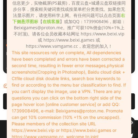
信息更少，实物截屏(PS裁剪)，百度云盘+城通云盘双链接同
步分享，搜索框关键词查找或按菜单栏分类查找。如果您无
法显示图片，请使用科学上网。有任何问题可以点击页面
右
下侧悬浮图标
【
在线客服
】或加QQ：1739908496，邮箱：
Beixigames@proton.me
。推广可获10%佣金(10%+1%上
不封顶)。请各位会员收藏本站网址 https://www.beixi.vip
或 https://www.beixi.games 或
人物（Looks）
人物（Looks）
https://www.vamgame.cc，欢迎您的加入！
This site resources rely on complete, All dependencies
Monica_2_2_2
Lizhen2025
have been completed and errors have been corrected a
second time, resulting in fewer error messages,physical
9小时前
1天前
screenshots(Cropping in Photoshop), Baidu cloud disk +
Ctfile cloud disk double links, search box keywords to
find or according to the menu bar classification to find. If
评论
0
you can't display the image, use a VPN. There are any
questions you can click on the bottom right side of the
请先
登录
page hover icon [online customer service] or add QQ:
1739908496, e-mail:
Beixigames@proton.me
. Promote
can get 10% commission (10% +1% on the uncapped).
Please members of the collection site URL
Copyleft © 2022-2026 beixi.vip - All Rights Freedom！
https://www.beixi.vip or https://www.beixi.games or
创作不易！有能力的同学可以去支持一下原创作者（我们绝对支持），当然
https://www.vamgame.cc, welcome to join!