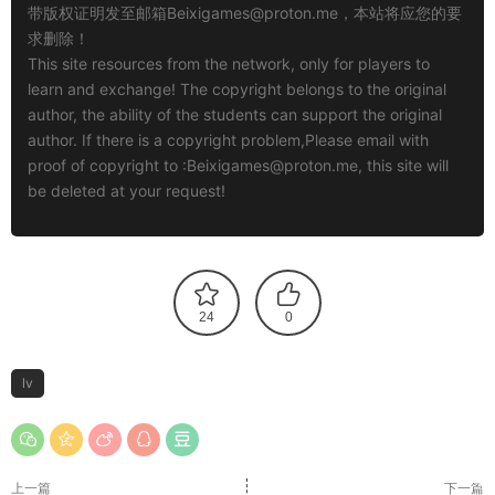
带版权证明发至邮箱
Beixigames@proton.me
，本站将应您的要
求删除！
This site resources from the network, only for players to
learn and exchange! The copyright belongs to the original
author, the ability of the students can support the original
author. If there is a copyright problem,Please email with
proof of copyright to :
Beixigames@proton.me
, this site will
be deleted at your request!
24
0
lv
上一篇
下一篇