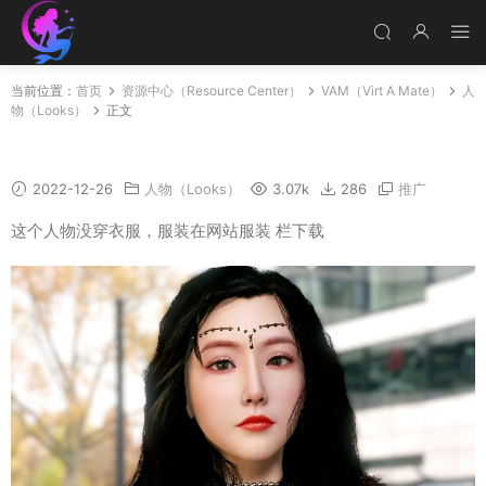
当前位置：
首页
资源中心（Resource Center）
VAM（Virt A Mate）
人
物（Looks）
正文
YJZ
2022-12-26
人物（Looks）
3.07k
286
推广
这个人物没穿衣服，服装在网站服装 栏下载