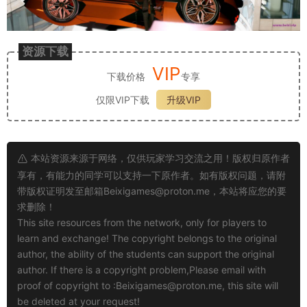
资源下载
VIP
下载价格
专享
仅限VIP下载
升级VIP
本站资源来源于网络，仅供玩家学习交流之用！版权归原作者
享有，有能力的同学可以支持一下原作者。如有版权问题，请附
带版权证明发至邮箱
Beixigames@proton.me
，本站将应您的要
求删除！
This site resources from the network, only for players to
learn and exchange! The copyright belongs to the original
author, the ability of the students can support the original
author. If there is a copyright problem,Please email with
proof of copyright to :
Beixigames@proton.me
, this site will
be deleted at your request!