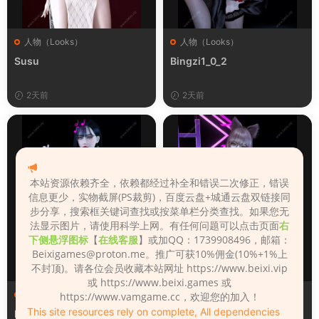
人物（Looks）
人物（Looks）
Susu
Bingzi1_0_2
2天前
2天前
本站资源依赖齐全，依赖都经过补全和错误二次修正，错误
信息更少，实物截屏(PS裁剪)，百度云盘+城通云盘双链接同
步分享，搜索框关键词查找或按菜单栏分类查找。如果您无
法显示图片，请使用科学上网。有任何问题可以点击页面
右
下侧悬浮图标
【
在线客服
】或加QQ：1739908496，邮箱：
Beixigames@proton.me
。推广可获10%佣金(10%+1%上
不封顶)。请各位会员收藏本站网址 https://www.beixi.vip
或 https://www.beixi.games 或
人物（Looks）
人物（Looks）
https://www.vamgame.cc，欢迎您的加入！
This site resources rely on complete, All dependencies
Monica_2_2_2
Lizhen2025