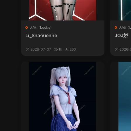
人物（Looks）
人物（L
Li_Sha·Vienne
JOJ娇
2026-07-07
1k
260
2026-