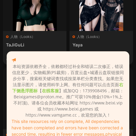
人物（Looks）
人物（Looks）
TaJiGuLi
Yaya
2023-02-19
2023-02-01
本站资源依赖齐全，依赖都经过补全和错误二次修正，错误
信息更少，实物截屏(PS裁剪)，百度云盘+城通云盘双链接同
步分享，搜索框关键词查找或按菜单栏分类查找。如果您无
法显示图片，请使用科学上网。有任何问题可以点击页面
右
下侧悬浮图标
【
在线客服
】或加QQ：1739908496，邮箱：
Beixigames@proton.me
。推广可获10%佣金(10%+1%上
不封顶)。请各位会员收藏本站网址 https://www.beixi.vip
或 https://www.beixi.games 或
https://www.vamgame.cc，欢迎您的加入！
This site resources rely on complete, All dependencies
have been completed and errors have been corrected a
second time, resulting in fewer error messages,physical
人物（Looks）
人物（Looks）