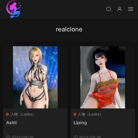
realclone
人物（Looks）
人物（Looks）
Ashli
Liping
2023-09-26
2023-09-26