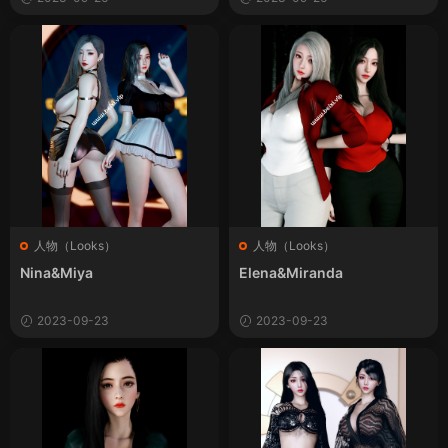
人物（Looks）
人物（Looks）
Nina&Miya
Elena&Miranda
2023-09-23
2023-09-23