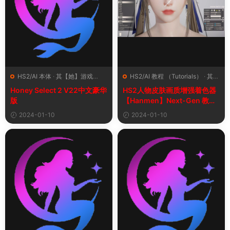
HS2/AI 本体
·
其【她】游戏
HS2/AI 教程 （Tutorials）
·
其
（Other Games）
·
资源中心
【她】游戏（Other Games）
·
Honey Select 2 V22中文豪华
HS2人物皮肤画质增强着色器
（Resource Center）
插件（Plugins）
版
【Hanmen】Next-Gen 教程
及下载【最新版】
2024-01-10
2024-01-10