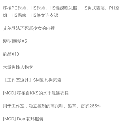
移植PC旗袍、HS旗袍、HS性感晚礼服、HS男式西装、PH空
姐、HS偶像、HS修女连衣裙
艾尔登法环死眠少女的内裤
髮型]頭髮X5
飾品X10
大量男性人物卡
【工作室道具】SM道具拘束箱
[MOD] 移植自KKS的水手服连衣裙
用于工作室，独立控制的高跟鞋、熊罩、雷裤265件
[MOD] Doa 花环服装