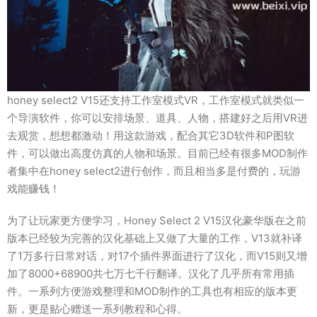
honey select2 V15还支持工作室模式VR，工作室模式就类似一
个导演软件，你可以安排场景、道具、人物，搭建好之后用VR进
去观赏，想想都激动！用这款游戏，配合其它3D软件和P图软
件，可以做出高度仿真的人物和场景。目前已经有很多MOD制作
者集中在honey select2进行创作，而且相当多是付费的，玩游
戏能赚钱！
为了让玩家更方便学习，Honey Select 2 V15汉化豪华版在之前
版本已经较为完善的汉化基础上又做了大量的工作，V13就补译
了1万多行日常对话，对17个插件界面进行了汉化，而V15则又增
加了8000+68900共七万七千行翻译。汉化了几乎所有常用插
件。一系列方便游戏整理和MOD制作的工具也有相应的版本更
新，更是贴心赠送一系列教程和心得。