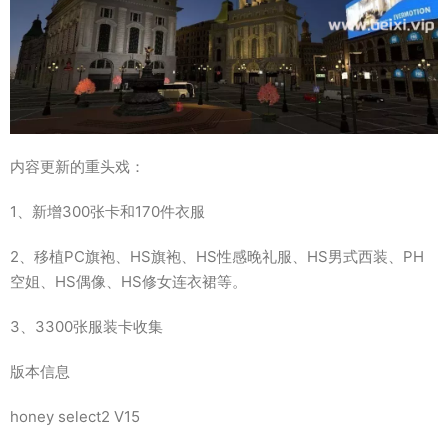
内容更新的重头戏：
1、新增300张卡和170件衣服
2、移植PC旗袍、HS旗袍、HS性感晚礼服、HS男式西装、PH
空姐、HS偶像、HS修女连衣裙等。
3、3300张服装卡收集
版本信息
honey select2 V15