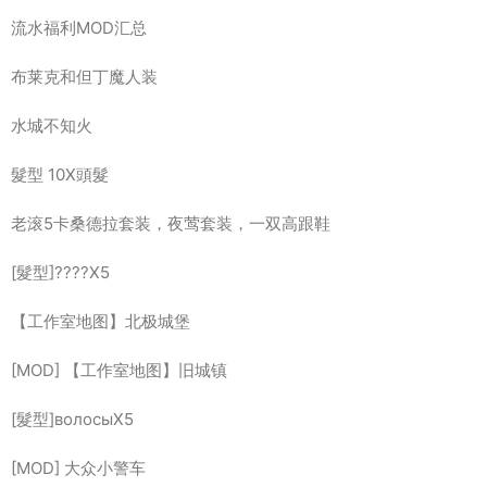
流水福利MOD汇总
布莱克和但丁魔人装
水城不知火
髮型 10X頭髮
老滚5卡桑德拉套装，夜莺套装，一双高跟鞋
[髮型]????X5
【工作室地图】北极城堡
[MOD] 【工作室地图】旧城镇
[髮型]волосыX5
[MOD] 大众小警车