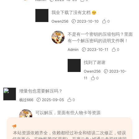
我全下载了没有文档
Owen256
2023-10-10
0
不是有一个密钥的压缩包吗？里面
有一个解压密码的说明文件啊！
Admin
2023-10-11
0
找到了谢谢
Owen256
2023-10-
11
0
增量包也需要解压吗？
杨过666
2025-09-05
0
可以解压，里面有些人物卡等资源
Admin
2025-09-05
0
本站资源依赖齐全，依赖都经过补全和错误二次修正，错误
这个解压密码是啥？是解压到mods文件夹
信息更少，实物截屏(PS裁剪)，百度云盘+城通云盘双链接同