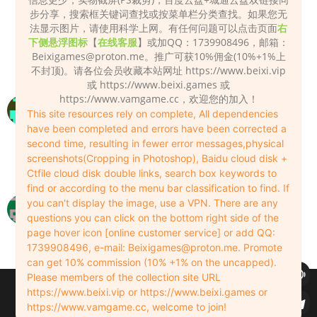
里边吗？
步分享，搜索框关键词查找或按菜单栏分类查找。如果您无
杨过666
2025-09-06
0
法显示图片，请使用科学上网。有任何问题可以点击页面
右
下侧悬浮图标
【
在线客服
】或加QQ：1739908496，邮箱：
注意看里面的说明文件
Beixigames@proton.me
。推广可获10%佣金(10%+1%上
不封顶)。请各位会员收藏本站网址 https://www.beixi.vip
Admin
2025-09-07
0
或 https://www.beixi.games 或
https://www.vamgame.cc，欢迎您的加入！
按步骤能进游戏页面一直白屏咋回事
This site resources rely on complete, All dependencies
1234567A
2026-04-11
0
have been completed and errors have been corrected a
second time, resulting in fewer error messages,physical
启动小界面那里把显示模式改一下试试
screenshots(Cropping in Photoshop), Baidu cloud disk +
Ctfile cloud disk double links, search box keywords to
Admin
2026-04-11
0
find or according to the menu bar classification to find. If
点开游戏提示failed to load momo咋办啊
you can't display the image, use a VPN. There are any
questions you can click on the bottom right side of the
1224787684@qq.com
3周前
0
page hover icon [online customer service] or add QQ:
1739908496, e-mail:
Beixigames@proton.me
. Promote
can get 10% commission (10% +1% on the uncapped).
Please members of the collection site URL
Copyleft © 2022-2026 beixi.vip - All Rights Freedom！
https://www.beixi.vip or https://www.beixi.games or
创作不易！有能力的同学可以去支持一下原创作者（我们绝对支持），当然
https://www.vamgame.cc, welcome to join!
了，您加入这里我们也绝对欢迎！