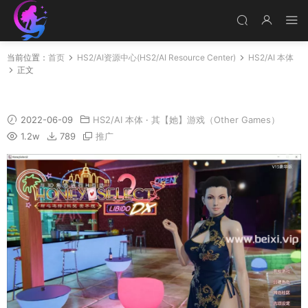
当前位置：
首页
HS2/AI资源中心(HS2/AI Resource Center)
HS2/AI 本体
正文
Honey Select 2 V15汉化豪华版发布！
2022-06-09
HS2/AI 本体
·
其【她】游戏（Other Games）
1.2w
789
推广