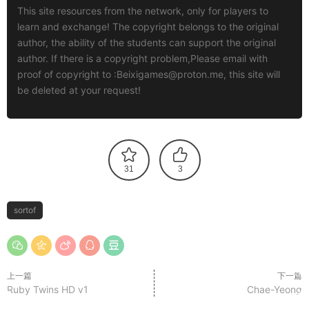
This site resources from the network, only for players to
learn and exchange! The copyright belongs to the original
author, the ability of the students can support the original
author. If there is a copyright problem,Please email with
proof of copyright to :
Beixigames@proton.me
, this site will
be deleted at your request!
31
3
sortof
上一篇
下一篇
Ruby Twins HD v1
Chae-Yeong