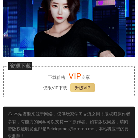
资源下载
VIP
下载价格
专享
仅限VIP下载
升级VIP
本站资源来源于网络，仅供玩家学习交流之用！版权归原作者
享有，有能力的同学可以支持一下原作者。如有版权问题，请附
带版权证明发至邮箱
Beixigames@proton.me
，本站将应您的要
求删除！