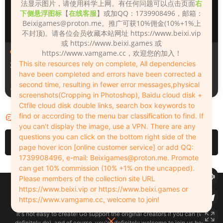
法显示图片，请使用科学上网。有任何问题可以点击页面
右
下侧悬浮图标
【
在线客服
】或加QQ：1739908496，邮箱：
Beixigames@proton.me
。推广可获10%佣金(10%+1%上
不封顶)。请各位会员收藏本站网址 https://www.beixi.vip
或 https://www.beixi.games 或
人物（Looks）
人物（Looks）
https://www.vamgame.cc，欢迎您的加入！
This site resources rely on complete, All dependencies
Zane
Xiaoyu
have been completed and errors have been corrected a
second time, resulting in fewer error messages,physical
1天前
3天前
screenshots(Cropping in Photoshop), Baidu cloud disk +
Ctfile cloud disk double links, search box keywords to
find or according to the menu bar classification to find. If
评论
0
you can't display the image, use a VPN. There are any
questions you can click on the bottom right side of the
请先
登录
page hover icon [online customer service] or add QQ:
1739908496, e-mail:
Beixigames@proton.me
. Promote
can get 10% commission (10% +1% on the uncapped).
Please members of the collection site URL
Copyleft © 2022-2026 beixi.vip - All Rights Freedom！
https://www.beixi.vip or https://www.beixi.games or
创作不易！有能力的同学可以去支持一下原创作者（我们绝对支持），当然
https://www.vamgame.cc, welcome to join!
了，您加入这里我们也绝对欢迎！
It's not easy to create! Go support the original creators if you can (we
definitely do), and of course, you're definitely welcome to join us here!