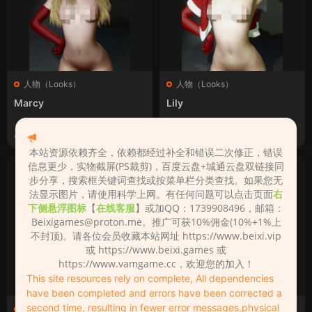
人物（Looks）
人物（Looks）
Marcy
Lily
2023-07-31
2023-07-31
本站资源依赖齐全，依赖都经过补全和错误二次修正，错误
信息更少，实物截屏(PS裁剪)，百度云盘+城通云盘双链接同
步分享，搜索框关键词查找或按菜单栏分类查找。如果您无
法显示图片，请使用科学上网。有任何问题可以点击页面
右
下侧悬浮图标
【
在线客服
】或加QQ：1739908496，邮箱：
Beixigames@proton.me
。推广可获10%佣金(10%+1%上
不封顶)。请各位会员收藏本站网址 https://www.beixi.vip
或 https://www.beixi.games 或
https://www.vamgame.cc，欢迎您的加入！
This site resources rely on complete, All dependencies
have been completed and errors have been corrected a
second time, resulting in fewer error messages,physical
人物（Looks）
人物（Looks）
·
场景