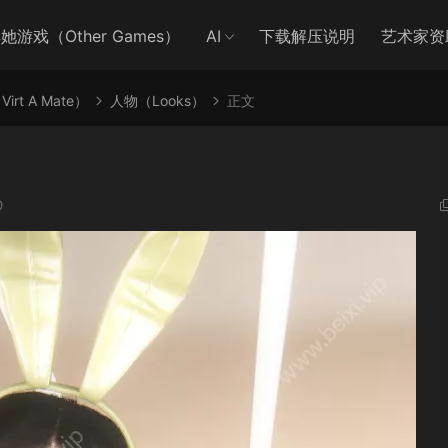
她游戏（Other Games）
AI
下载解压说明
艺术家资
irt A Mate）
人物（Looks）
正文
0