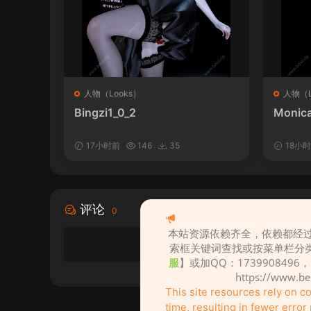
人物（Looks）
人物（L
Bingzi1_0_2
Monica
17小时前
146
35
18小
评论
0
本站资源依赖齐全，依赖都经过
索框关键词查找或按菜单栏分
服
】或加QQ：1739908496
https://www.b
This site resources rely on 
time, resulting in fewer erro