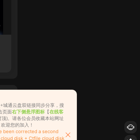
盘+城通云盘双链接同步分享，搜
击页面
右下侧悬浮图标
【
在线客
不封顶)。请各位会员收藏本站网址
ame.cc，欢迎您的加入！
ve been corrected a second
loud disk + Ctfile cloud disk