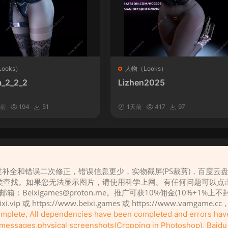
ooks）
人物（Looks）
_2_2_2
Lizhen2025
时前
194
51
1天前
417
97
补全和错误二次修正，错误信息更少，实物截屏(PS裁剪)，百度云
请先
登录
类查找。如果您无法显示图片，请使用科学上网。有任何问题可以点
，邮箱：
Beixigames@proton.me
。推广可获10%佣金(10%+1%上
eixi.vip 或 https://www.beixi.games 或 https://www.vamg
complete, All dependencies have been completed and errors ha
r messages,physical screenshots(Cropping in Photoshop), Baidu c