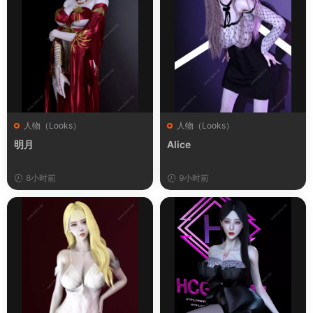
人物（Looks）
人物（Looks）
明月
Alice
8小时前
9小时前