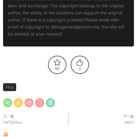
learn and exchange! The copyright belongs to the original
author, the ability of the students can support the original
author. If there is a copyright problem,Please email with
proof of copyright to :
Beixigames@proton.me
, this site will
be deleted at your request!
50
1
Hcg
上一篇
下一篇
HeTaiHou
Mimi
猜你喜欢