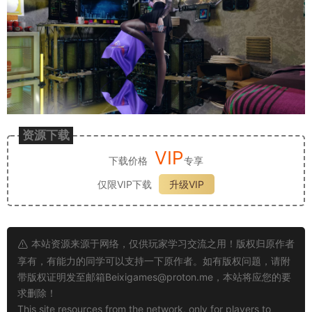
资源下载
VIP
下载价格
专享
仅限VIP下载
升级VIP
本站资源来源于网络，仅供玩家学习交流之用！版权归原作者
享有，有能力的同学可以支持一下原作者。如有版权问题，请附
带版权证明发至邮箱
Beixigames@proton.me
，本站将应您的要
求删除！
This site resources from the network, only for players to