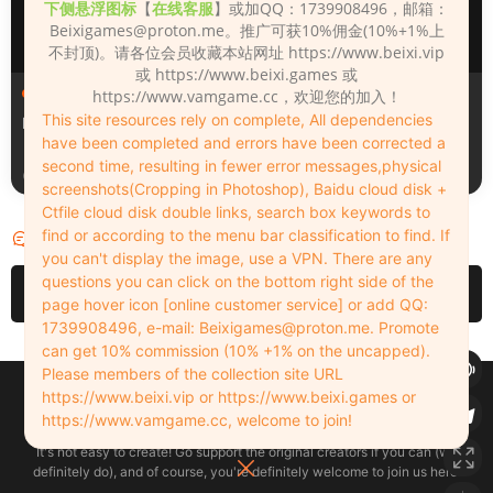
下侧悬浮图标
【
在线客服
】或加QQ：1739908496，邮箱：
Beixigames@proton.me
。推广可获10%佣金(10%+1%上
不封顶)。请各位会员收藏本站网址 https://www.beixi.vip
或 https://www.beixi.games 或
人物（Looks）
人物（Looks）
https://www.vamgame.cc，欢迎您的加入！
This site resources rely on complete, All dependencies
Monica_2_2_2
Lizhen2025
have been completed and errors have been corrected a
second time, resulting in fewer error messages,physical
17小时前
1天前
screenshots(Cropping in Photoshop), Baidu cloud disk +
Ctfile cloud disk double links, search box keywords to
find or according to the menu bar classification to find. If
评论
0
you can't display the image, use a VPN. There are any
questions you can click on the bottom right side of the
请先
登录
page hover icon [online customer service] or add QQ:
1739908496, e-mail:
Beixigames@proton.me
. Promote
can get 10% commission (10% +1% on the uncapped).
Please members of the collection site URL
Copyleft © 2022-2026 beixi.vip - All Rights Freedom！
https://www.beixi.vip or https://www.beixi.games or
创作不易！有能力的同学可以去支持一下原创作者（我们绝对支持），当然
https://www.vamgame.cc, welcome to join!
了，您加入这里我们也绝对欢迎！
It's not easy to create! Go support the original creators if you can (we
definitely do), and of course, you're definitely welcome to join us here!