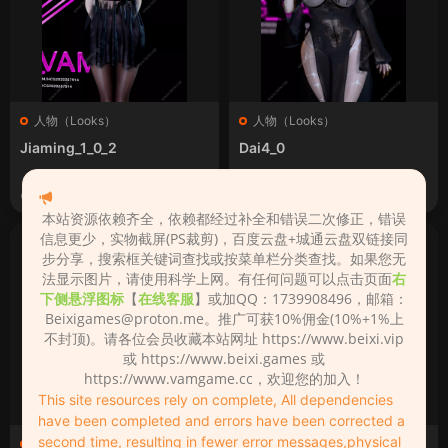
人物（Looks）
人物（Looks）
Jiaming_1_0_2
Dai4_0
2026-06-25
2026-06-23
本站资源依赖齐全，依赖都经过补全和错误二次修正，错误
信息更少，实物截屏(PS裁剪)，百度云盘+城通云盘双链接同
步分享，搜索框关键词查找或按菜单栏分类查找。如果您无
法显示图片，请使用科学上网。有任何问题可以点击页面
右
下侧悬浮图标
【
在线客服
】或加QQ：1739908496，邮箱：
Beixigames@proton.me
。推广可获10%佣金(10%+1%上
不封顶)。请各位会员收藏本站网址 https://www.beixi.vip
或 https://www.beixi.games 或
https://www.vamgame.cc，欢迎您的加入！
This site resources rely on complete, All dependencies
have been completed and errors have been corrected a
second time, resulting in fewer error messages,physical
人物（Looks）
人物（Looks）