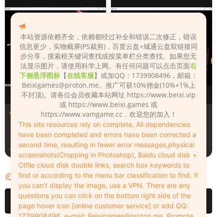
本站资源依赖齐全，依赖都经过补全和错误二次修正，错误
信息更少，实物截屏(PS裁剪)，百度云盘+城通云盘双链接同
步分享，搜索框关键词查找或按菜单栏分类查找。如果您无
法显示图片，请使用科学上网。有任何问题可以点击页面
右
下侧悬浮图标
【
在线客服
】或加QQ：1739908496，邮箱：
Beixigames@proton.me
。推广可获10%佣金(10%+1%上
不封顶)。请各位会员收藏本站网址 https://www.beixi.vip
或 https://www.beixi.games 或
场景（Scenes）
场景（Scenes）
https://www.vamgame.cc，欢迎您的加入！
This site resources rely on complete, All dependencies
汉化版Fall_Of_Dynasty_Silh
Fall_Of_Dynasty_Silhouette
have been completed and errors have been corrected a
ouette_Play_Bug_Fixed_2&
_Play_Bug_Fixed_2
second time, resulting in fewer error messages,physical
《王朝陨落》剪影玩法修复版
5天前
5天前
screenshots(Cropping in Photoshop), Baidu cloud disk +
Ctfile cloud disk double links, search box keywords to
find or according to the menu bar classification to find. If
评论
0
you can't display the image, use a VPN. There are any
questions you can click on the bottom right side of the
请先
登录
page hover icon [online customer service] or add QQ:
1739908496, e-mail:
Beixigames@proton.me
. Promote