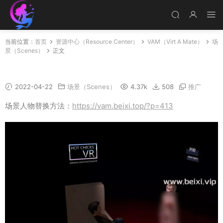
当前位置：
首页
资源中心（Resource Center）
VAM（Virt A Mate）
场
景（Scenes）
正文
HotChicksVR场景作品辑
2022-04-22
场景（Scenes）
4.37k
508
推广
场景人物替换方法：
https://vam.beixi.top/?p=413