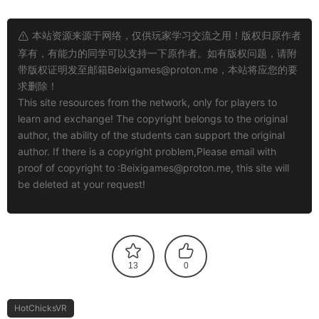
本站资源来源于网络，仅供玩家学习交流之用！版权归原作者
享有，有能力的同学可以支持一下原作者。如有版权问题，请附
带版权证明发至邮箱
Beixigames@proton.me
，本站将应您的要
求删除！
This site resources from the network, only for players to
learn and exchange! The copyright belongs to the original
author, the ability of the students can support the original
author. If there is a copyright problem,Please email with
proof of copyright to :
Beixigames@proton.me
, this site will
be deleted at your request!
13
0
HotChicksVR