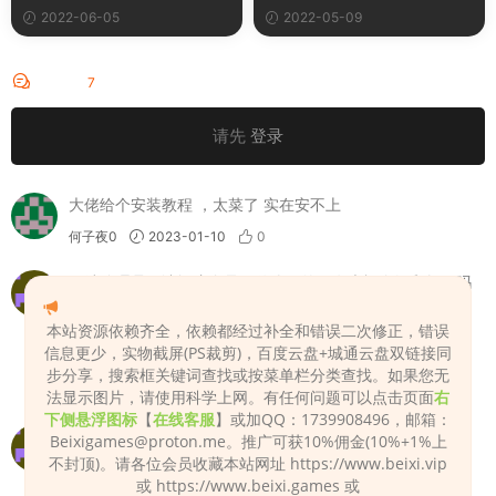
码错误等问题。
2022-06-05
2022-05-09
评论
7
请先
登录
大佬给个安装教程 ，太菜了 实在安不上
何子夜0
2023-01-10
0
网站管理员，请问这个是做什么用的，有大概介绍和教程吗
yxdx12
2023-02-13
0
本站资源依赖齐全，依赖都经过补全和错误二次修正，错误
信息更少，实物截屏(PS裁剪)，百度云盘+城通云盘双链接同
根据图片生成皮肤贴图的
步分享，搜索框关键词查找或按菜单栏分类查找。如果您无
Admin
2023-02-13
0
法显示图片，请使用科学上网。有任何问题可以点击页面
右
下侧悬浮图标
【
在线客服
】或加QQ：1739908496，邮箱：
请问本网站密码是多少？
Beixigames@proton.me
。推广可获10%佣金(10%+1%上
不封顶)。请各位会员收藏本站网址 https://www.beixi.vip
zhzh0514
2023-05-06
0
或 https://www.beixi.games 或