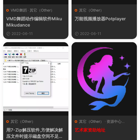
VMD舞蹈
·
其它（Other）
其它（Other）
VMD舞蹈动作编辑软件Miku
万能视频播放器Potplayer
Mikudance
2022-06-11
2022-06-11
其它（Other）
其它（Other）
·
资源中心
（Resource Center）
用7-Zip解压软件,方便解决解
艺术家资助地址
压文件时提示磁盘空间不足密