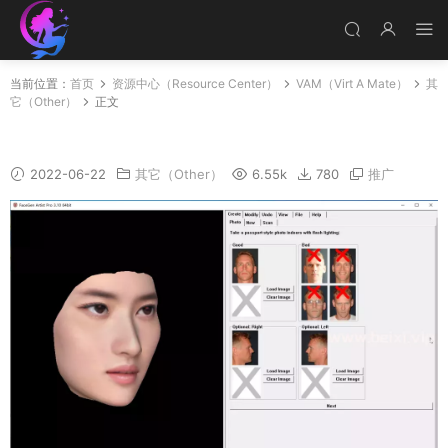
当前位置：
首页
资源中心（Resource Center）
VAM（Virt A Mate）
其
它（Other）
正文
FaceGen破解版，照片生成模型变形
2022-06-22
其它（Other）
6.55k
780
推广