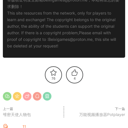
求删除！
This site resources from the network, only for players to
learn and exchange! The copyright belongs to the original
author, the ability of the students can support the original
author. If there is a copyright problem,Please email with
proof of copyright to :
Beixigames@proton.me
, this site will
be deleted at your request!
76
4
上一篇
下一篇
维密天使人物包
万能视频播放器Potplayer
评论
11