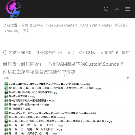
当前位置：
首页
资源中心（Resource Center）
VAM（Virt A Mate）
外部资产
（Assets）
正文
VAM中文语音素材替换包
2022-06-10
外部资产（Assets）
1.31w
1597
推广
解压后（解压两次），放到VAM目录下的Custom\Sounds里，
然后在主菜单场景音效或插件中添加