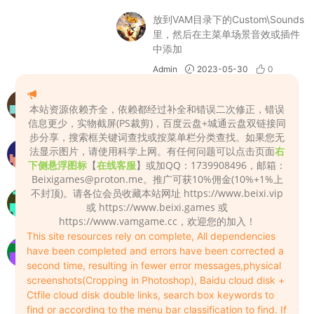
放到VAM目录下的Custom\Sounds
里，然后在主菜单场景音效或插件
中添加
Admin
2023-05-30
0
1111111111
本站资源依赖齐全，依赖都经过补全和错误二次修正，错误
xyq021827
2023-10-31
0
信息更少，实物截屏(PS裁剪)，百度云盘+城通云盘双链接同
步分享，搜索框关键词查找或按菜单栏分类查找。如果您无
666
法显示图片，请使用科学上网。有任何问题可以点击页面
右
下侧悬浮图标
【
在线客服
】或加QQ：1739908496，邮箱：
forever_3d
2023-12-19
0
Beixigames@proton.me
。推广可获10%佣金(10%+1%上
不封顶)。请各位会员收藏本站网址 https://www.beixi.vip
想试试看如何
或 https://www.beixi.games 或
animamalll
2024-01-16
0
https://www.vamgame.cc，欢迎您的加入！
This site resources rely on complete, All dependencies
主菜单场景音效或插件中添加也添加不上，怎么办？
have been completed and errors have been corrected a
second time, resulting in fewer error messages,physical
lu870614
2024-03-04
0
screenshots(Cropping in Photoshop), Baidu cloud disk +
解压后（解压两次），放到VAM目录下的
Ctfile cloud disk double links, search box keywords to
Custom\Sounds里，然后在主菜单场景音效或插件
find or according to the menu bar classification to find. If