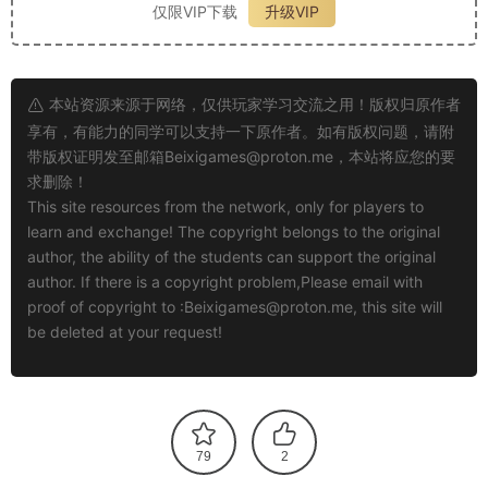
仅限VIP下载
升级VIP
本站资源来源于网络，仅供玩家学习交流之用！版权归原作者
享有，有能力的同学可以支持一下原作者。如有版权问题，请附
带版权证明发至邮箱
Beixigames@proton.me
，本站将应您的要
求删除！
This site resources from the network, only for players to
learn and exchange! The copyright belongs to the original
author, the ability of the students can support the original
author. If there is a copyright problem,Please email with
proof of copyright to :
Beixigames@proton.me
, this site will
be deleted at your request!
79
2