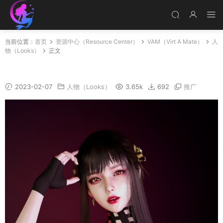
当前位置：
首页
资源中心（Resource Center）
VAM（Virt A Mate）
人
物（Looks）
正文
S003
2023-02-07
人物（Looks）
3.65k
692
推广