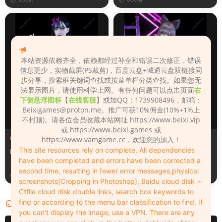
本站资源依赖齐全，依赖都经过补全和错误二次修正，错误
信息更少，实物截屏(PS裁剪)，百度云盘+城通云盘双链接同
步分享，搜索框关键词查找或按菜单栏分类查找。如果您无
法显示图片，请使用科学上网。有任何问题可以点击页面
右
下侧悬浮图标
【
在线客服
】或加QQ：1739908496，邮箱：
Beixigames@proton.me
。推广可获10%佣金(10%+1%上
不封顶)。请各位会员收藏本站网址 https://www.beixi.vip
或 https://www.beixi.games 或
人物（Looks）
人物（Looks）
https://www.vamgame.cc，欢迎您的加入！
This site resources rely on complete, All dependencies
Monica_2_2_2
Lizhen2025
have been completed and errors have been corrected a
second time, resulting in fewer error messages,physical
3天前
4天前
screenshots(Cropping in Photoshop), Baidu cloud disk +
Ctfile cloud disk double links, search box keywords to
find or according to the menu bar classification to find. If
评论
0
you can't display the image, use a VPN. There are any