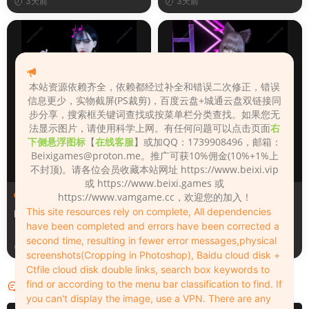
3天前
3天前
本站资源依赖齐全，依赖都经过补全和错误二次修正，错误
信息更少，实物截屏(PS裁剪)，百度云盘+城通云盘双链接同
步分享，搜索框关键词查找或按菜单栏分类查找。如果您无
法显示图片，请使用科学上网。有任何问题可以点击页面
右
下侧悬浮图标
【
在线客服
】或加QQ：1739908496，邮箱：
Beixigames@proton.me
。推广可获10%佣金(10%+1%上
不封顶)。请各位会员收藏本站网址 https://www.beixi.vip
或 https://www.beixi.games 或
人物（Looks）
人物（Looks）
https://www.vamgame.cc，欢迎您的加入！
This site resources rely on complete, All dependencies
Monica_2_2_2
Lizhen2025
have been completed and errors have been corrected a
second time, resulting in fewer error messages,physical
3天前
3天前
screenshots(Cropping in Photoshop), Baidu cloud disk +
Ctfile cloud disk double links, search box keywords to
find or according to the menu bar classification to find. If
评论
0
you can't display the image, use a VPN. There are any