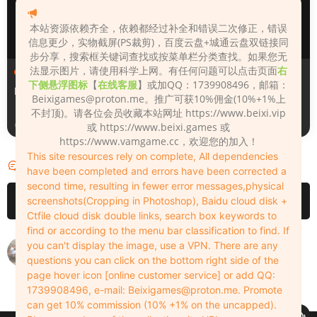
本站资源依赖齐全，依赖都经过补全和错误二次修正，错误
信息更少，实物截屏(PS裁剪)，百度云盘+城通云盘双链接同
步分享，搜索框关键词查找或按菜单栏分类查找。如果您无
法显示图片，请使用科学上网。有任何问题可以点击页面
右
人物（Looks）
人物（Looks）
下侧悬浮图标
【
在线客服
】或加QQ：1739908496，邮箱：
Monica_2_2_2
Lizhen2025
Beixigames@proton.me
。推广可获10%佣金(10%+1%上
不封顶)。请各位会员收藏本站网址 https://www.beixi.vip
1天前
2天前
或 https://www.beixi.games 或
https://www.vamgame.cc，欢迎您的加入！
This site resources rely on complete, All dependencies
评论
1
have been completed and errors have been corrected a
second time, resulting in fewer error messages,physical
请先
登录
screenshots(Cropping in Photoshop), Baidu cloud disk +
Ctfile cloud disk double links, search box keywords to
find or according to the menu bar classification to find. If
大爱
you can't display the image, use a VPN. There are any
questions you can click on the bottom right side of the
wode243514394
2023-01-17
0
page hover icon [online customer service] or add QQ:
1739908496, e-mail:
Beixigames@proton.me
. Promote
can get 10% commission (10% +1% on the uncapped).