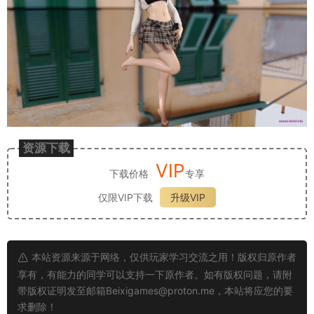
资源下载
VIP
下载价格
专享
仅限VIP下载
升级VIP
本站资源来源于网络，仅供玩家学习交流之用！版权归原作者
享有，有能力的同学可以支持一下原作者。如有版权问题，请附
带版权证明发至邮箱
Beixigames@proton.me
，本站将应您的要
求删除！