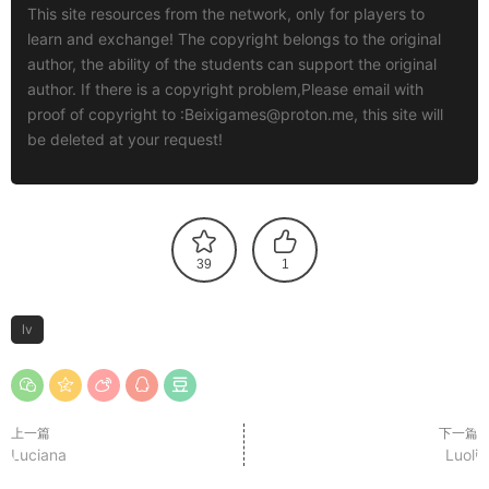
This site resources from the network, only for players to
learn and exchange! The copyright belongs to the original
author, the ability of the students can support the original
author. If there is a copyright problem,Please email with
proof of copyright to :
Beixigames@proton.me
, this site will
be deleted at your request!
39
1
lv
上一篇
下一篇
Luciana
Luoli