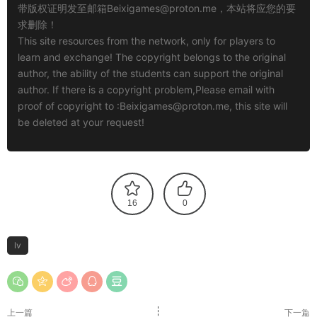
带版权证明发至邮箱
Beixigames@proton.me
，本站将应您的要
求删除！
This site resources from the network, only for players to
learn and exchange! The copyright belongs to the original
author, the ability of the students can support the original
author. If there is a copyright problem,Please email with
proof of copyright to :
Beixigames@proton.me
, this site will
be deleted at your request!
16
0
lv
上一篇
下一篇