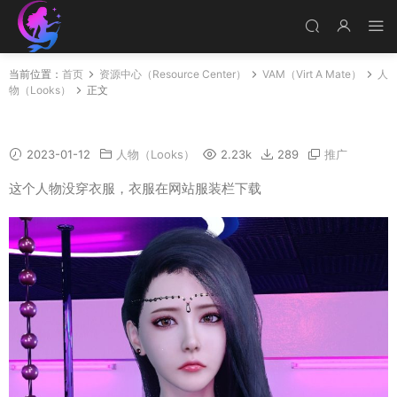
当前位置：
首页
资源中心（Resource Center）
VAM（Virt A Mate）
人
物（Looks）
正文
Jenifer
2023-01-12
人物（Looks）
2.23k
289
推广
这个人物没穿衣服，衣服在网站服装栏下载