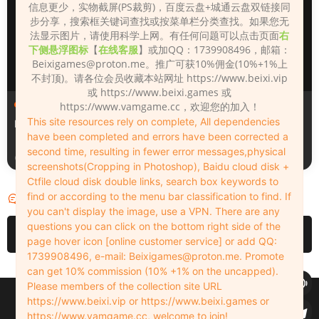
信息更少，实物截屏(PS裁剪)，百度云盘+城通云盘双链接同
步分享，搜索框关键词查找或按菜单栏分类查找。如果您无
法显示图片，请使用科学上网。有任何问题可以点击页面
右
下侧悬浮图标
【
在线客服
】或加QQ：1739908496，邮箱：
Beixigames@proton.me
。推广可获10%佣金(10%+1%上
不封顶)。请各位会员收藏本站网址 https://www.beixi.vip
或 https://www.beixi.games 或
人物（Looks）
人物（Looks）
https://www.vamgame.cc，欢迎您的加入！
This site resources rely on complete, All dependencies
Monica_2_2_2
Lizhen2025
have been completed and errors have been corrected a
second time, resulting in fewer error messages,physical
13小时前
1天前
screenshots(Cropping in Photoshop), Baidu cloud disk +
Ctfile cloud disk double links, search box keywords to
find or according to the menu bar classification to find. If
评论
0
you can't display the image, use a VPN. There are any
questions you can click on the bottom right side of the
请先
登录
page hover icon [online customer service] or add QQ:
1739908496, e-mail:
Beixigames@proton.me
. Promote
can get 10% commission (10% +1% on the uncapped).
Please members of the collection site URL
Copyleft © 2022-2026 beixi.vip - All Rights Freedom！
https://www.beixi.vip or https://www.beixi.games or
创作不易！有能力的同学可以去支持一下原创作者（我们绝对支持），当然
https://www.vamgame.cc, welcome to join!