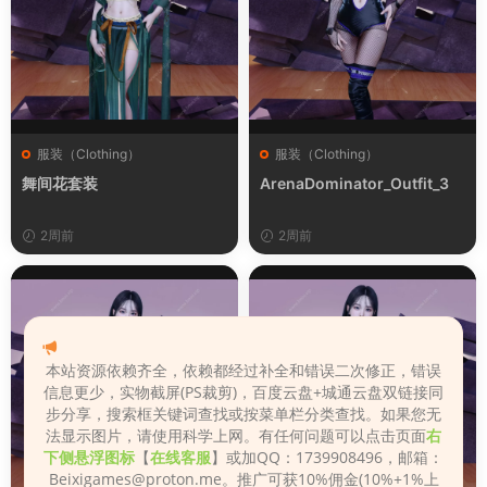
服装（Clothing）
服装（Clothing）
舞间花套装
ArenaDominator_Outfit_3
2周前
2周前
本站资源依赖齐全，依赖都经过补全和错误二次修正，错误
信息更少，实物截屏(PS裁剪)，百度云盘+城通云盘双链接同
步分享，搜索框关键词查找或按菜单栏分类查找。如果您无
法显示图片，请使用科学上网。有任何问题可以点击页面
右
下侧悬浮图标
【
在线客服
】或加QQ：1739908496，邮箱：
Beixigames@proton.me
。推广可获10%佣金(10%+1%上