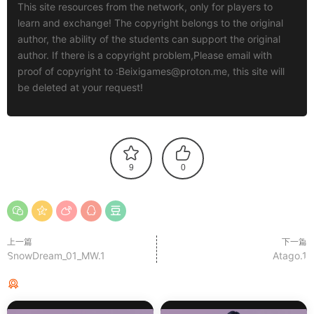
This site resources from the network, only for players to
learn and exchange! The copyright belongs to the original
author, the ability of the students can support the original
author. If there is a copyright problem,Please email with
proof of copyright to :
Beixigames@proton.me
, this site will
be deleted at your request!
9
0
上一篇
下一篇
SnowDream_01_MW.1
Atago.1
猜你喜欢