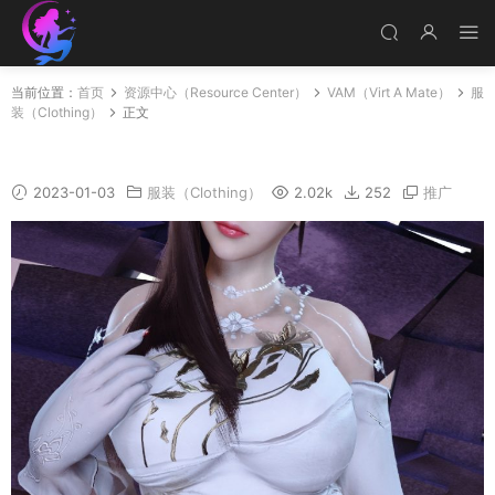
当前位置：
首页
资源中心（Resource Center）
VAM（Virt A Mate）
服
装（Clothing）
正文
MuYu_qinxin_01
2023-01-03
服装（Clothing）
2.02k
252
推广