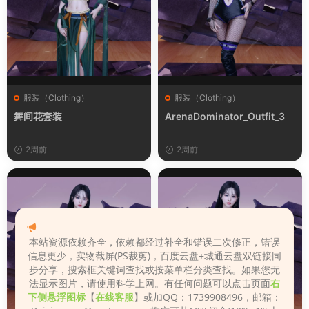
服装（Clothing）
服装（Clothing）
舞间花套装
ArenaDominator_Outfit_3
2周前
2周前
本站资源依赖齐全，依赖都经过补全和错误二次修正，错误
信息更少，实物截屏(PS裁剪)，百度云盘+城通云盘双链接同
步分享，搜索框关键词查找或按菜单栏分类查找。如果您无
法显示图片，请使用科学上网。有任何问题可以点击页面
右
下侧悬浮图标
【
在线客服
】或加QQ：1739908496，邮箱：