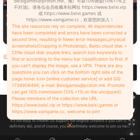
Beixigames@proton.me
。推广可获10%佣金(10%+1%上
不封顶)。请各位会员收藏本站网址 https://www.beixi.vip
或 https://www.beixi.games 或
服装（Clothing）
服装（Clothing）
https://www.vamgame.cc，欢迎您的加入！
Leopard_print_office_suit
Lacquer_leather_two_tone_
This site resources rely on complete, All dependencies
tight_mini_skirt
have been completed and errors have been corrected a
2周前
2周前
second time, resulting in fewer error messages,physical
screenshots(Cropping in Photoshop), Baidu cloud disk +
Ctfile cloud disk double links, search box keywords to
评论
6
find or according to the menu bar classification to find. If
you can't display the image, use a VPN. There are any
请先
登录
questions you can click on the bottom right side of the
page hover icon [online customer service] or add QQ:
1739908496, e-mail:
Beixigames@proton.me
. Promote
can get 10% commission (10% +1% on the uncapped).
Please members of the collection site URL
Copyleft © 2022-2026 beixi.vip - All Rights Freedom！
https://www.beixi.vip or https://www.beixi.games or
创作不易！有能力的同学可以去支持一下原创作者（我们绝对支持），当然
https://www.vamgame.cc, welcome to join!
了，您加入这里我们也绝对欢迎！
It's not easy to create! Go support the original creators if you can (we
definitely do), and of course, you're definitely welcome to join us here!