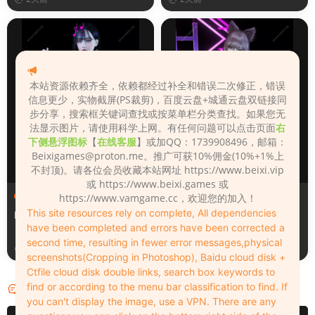
本站资源依赖齐全，依赖都经过补全和错误二次修正，错误
信息更少，实物截屏(PS裁剪)，百度云盘+城通云盘双链接同
步分享，搜索框关键词查找或按菜单栏分类查找。如果您无
法显示图片，请使用科学上网。有任何问题可以点击页面
右
下侧悬浮图标
【
在线客服
】或加QQ：1739908496，邮箱：
Beixigames@proton.me
。推广可获10%佣金(10%+1%上
不封顶)。请各位会员收藏本站网址 https://www.beixi.vip
或 https://www.beixi.games 或
人物（Looks）
人物（Looks）
https://www.vamgame.cc，欢迎您的加入！
This site resources rely on complete, All dependencies
Monica_2_2_2
Lizhen2025
have been completed and errors have been corrected a
second time, resulting in fewer error messages,physical
2天前
3天前
screenshots(Cropping in Photoshop), Baidu cloud disk +
Ctfile cloud disk double links, search box keywords to
find or according to the menu bar classification to find. If
评论
0
you can't display the image, use a VPN. There are any