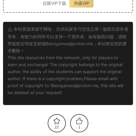
仅限VIP下载
升级VIP
本站资源来源于网络，仅供玩家学习交流之用！版权归原作者
享有，有能力的同学可以支持一下原作者。如有版权问题，请附
带版权证明发至邮箱
Beixigames@proton.me
，本站将应您的要
求删除！
This site resources from the network, only for players to
learn and exchange! The copyright belongs to the original
author, the ability of the students can support the original
author. If there is a copyright problem,Please email with
proof of copyright to :
Beixigames@proton.me
, this site will
be deleted at your request!
22
1