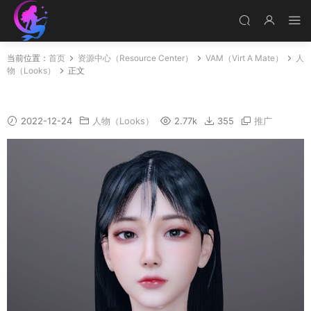
当前位置：
首页
资源中心（Resource Center）
VAM（Virt A Mate）
人
物（Looks）
正文
慕思琪
2022-12-24
人物（Looks）
2.77k
355
推广