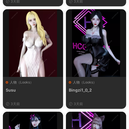
3天前
3天前
人物（Looks）
人物（Looks）
Susu
Bingzi1_0_2
3天前
3天前