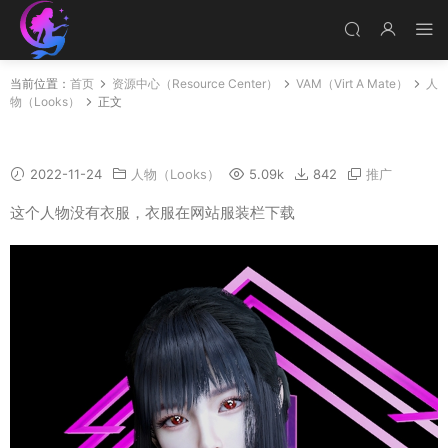
当前位置：
首页
资源中心（Resource Center）
VAM（Virt A Mate）
人
物（Looks）
正文
HCG-YOR_RE
2022-11-24
人物（Looks）
5.09k
842
推广
这个人物没有衣服，衣服在网站服装栏下载