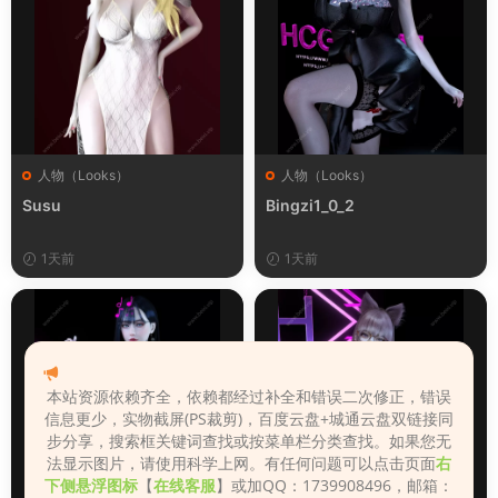
人物（Looks）
人物（Looks）
Susu
Bingzi1_0_2
1天前
1天前
本站资源依赖齐全，依赖都经过补全和错误二次修正，错误
信息更少，实物截屏(PS裁剪)，百度云盘+城通云盘双链接同
步分享，搜索框关键词查找或按菜单栏分类查找。如果您无
法显示图片，请使用科学上网。有任何问题可以点击页面
右
下侧悬浮图标
【
在线客服
】或加QQ：1739908496，邮箱：