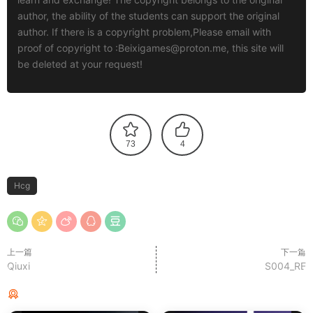
author, the ability of the students can support the original
author. If there is a copyright problem,Please email with
proof of copyright to :
Beixigames@proton.me
, this site will
be deleted at your request!
73
4
Hcg
上一篇
下一篇
Qiuxi
S004_RE
猜你喜欢