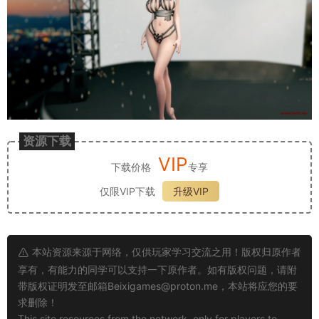
资源下载
VIP
下载价格
专享
仅限VIP下载
升级VIP
本站资源来源于网络，仅供玩家学习交流之用！版权归原作者
享有，有能力的同学可以支持一下原作者。如有版权问题，请附
带版权证明发至邮箱
Beixigames@proton.me
，本站将应您的要
求删除！
This site resources from the network, only for players to