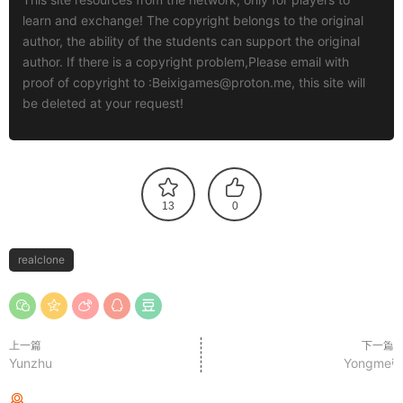
learn and exchange! The copyright belongs to the original
author, the ability of the students can support the original
author. If there is a copyright problem,Please email with
proof of copyright to :
Beixigames@proton.me
, this site will
be deleted at your request!
13
0
realclone
上一篇
下一篇
Yunzhu
Yongmei
猜你喜欢