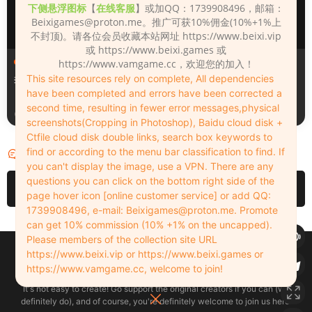
下侧悬浮图标
【
在线客服
】或加QQ：1739908496，邮箱：
Beixigames@proton.me
。推广可获10%佣金(10%+1%上
不封顶)。请各位会员收藏本站网址 https://www.beixi.vip
或 https://www.beixi.games 或
人物（Looks）
人物（Looks）
https://www.vamgame.cc，欢迎您的加入！
This site resources rely on complete, All dependencies
李翎儿
130_Lina
have been completed and errors have been corrected a
second time, resulting in fewer error messages,physical
3天前
3天前
screenshots(Cropping in Photoshop), Baidu cloud disk +
Ctfile cloud disk double links, search box keywords to
find or according to the menu bar classification to find. If
评论
0
you can't display the image, use a VPN. There are any
questions you can click on the bottom right side of the
请先
登录
page hover icon [online customer service] or add QQ:
1739908496, e-mail:
Beixigames@proton.me
. Promote
can get 10% commission (10% +1% on the uncapped).
Please members of the collection site URL
Copyleft © 2022-2026 beixi.vip - All Rights Freedom！
https://www.beixi.vip or https://www.beixi.games or
创作不易！有能力的同学可以去支持一下原创作者（我们绝对支持），当然
https://www.vamgame.cc, welcome to join!
了，您加入这里我们也绝对欢迎！
It's not easy to create! Go support the original creators if you can (we
definitely do), and of course, you're definitely welcome to join us here!