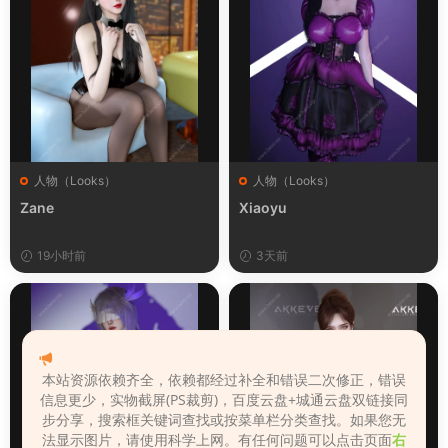
人物（Looks）
人物（Looks）
Zane
Xiaoyu
19小时前
3天前
本站资源依赖齐全，依赖都经过补全和错误二次修正，错误
信息更少，实物截屏(PS裁剪)，百度云盘+城通云盘双链接同
步分享，搜索框关键词查找或按菜单栏分类查找。如果您无
法显示图片，请使用科学上网。有任何问题可以点击页面
右