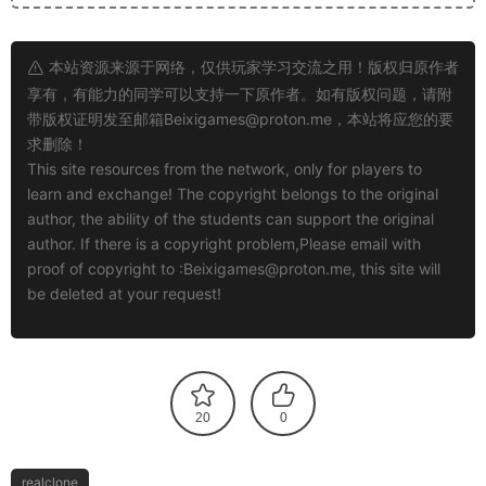
本站资源来源于网络，仅供玩家学习交流之用！版权归原作者
享有，有能力的同学可以支持一下原作者。如有版权问题，请附
带版权证明发至邮箱
Beixigames@proton.me
，本站将应您的要
求删除！
This site resources from the network, only for players to
learn and exchange! The copyright belongs to the original
author, the ability of the students can support the original
author. If there is a copyright problem,Please email with
proof of copyright to :
Beixigames@proton.me
, this site will
be deleted at your request!
20
0
realclone