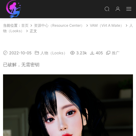
当前位置：
首页
资源中心（Resource Center）
VAM（Virt A Mate）
人
物（Looks）
正文
Youyou
2022-10-05
人物（Looks）
3.23k
405
推广
已破解，无需密钥