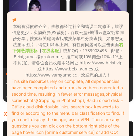
本站资源依赖齐全，依赖都经过补全和错误二次修正，错误
信息更少，实物截屏(PS裁剪)，百度云盘+城通云盘双链接同
步分享，搜索框关键词查找或按菜单栏分类查找。如果您无
法显示图片，请使用科学上网。有任何问题可以点击页面
右
下侧悬浮图标
【
在线客服
】或加QQ：1739908496，邮箱：
Beixigames@proton.me
。推广可获10%佣金(10%+1%上
不封顶)。请各位会员收藏本站网址 https://www.beixi.vip
或 https://www.beixi.games 或
人物（Looks）
人物（Looks）
https://www.vamgame.cc，欢迎您的加入！
This site resources rely on complete, All dependencies
Xiaoyu
李翎儿
have been completed and errors have been corrected a
second time, resulting in fewer error messages,physical
3天前
3天前
screenshots(Cropping in Photoshop), Baidu cloud disk +
Ctfile cloud disk double links, search box keywords to
find or according to the menu bar classification to find. If
评论
0
you can't display the image, use a VPN. There are any
questions you can click on the bottom right side of the
请先
登录
page hover icon [online customer service] or add QQ: