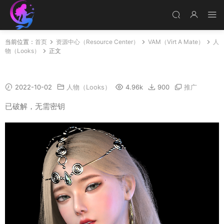
当前位置：
首页
资源中心（Resource Center）
VAM（Virt A Mate）
人
物（Looks）
正文
jinyan
2022-10-02
人物（Looks）
4.96k
900
推广
已破解，无需密钥