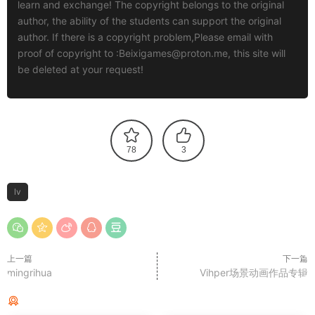
learn and exchange! The copyright belongs to the original
author, the ability of the students can support the original
author. If there is a copyright problem,Please email with
proof of copyright to :
Beixigames@proton.me
, this site will
be deleted at your request!
78
3
lv
上一篇
下一篇
mingrihua
Vihper场景动画作品专辑
猜你喜欢