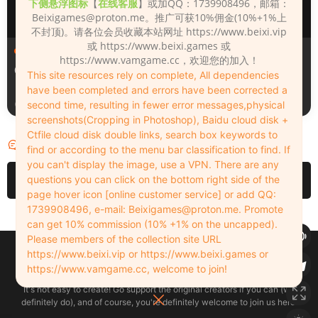
下侧悬浮图标
【
在线客服
】或加QQ：1739908496，邮箱：
Beixigames@proton.me
。推广可获10%佣金(10%+1%上
不封顶)。请各位会员收藏本站网址 https://www.beixi.vip
或 https://www.beixi.games 或
人物（Looks）
人物（Looks）
https://www.vamgame.cc，欢迎您的加入！
008
1780918225
This site resources rely on complete, All dependencies
have been completed and errors have been corrected a
second time, resulting in fewer error messages,physical
5小时前
5小时前
screenshots(Cropping in Photoshop), Baidu cloud disk +
Ctfile cloud disk double links, search box keywords to
评论
1
find or according to the menu bar classification to find. If
you can't display the image, use a VPN. There are any
questions you can click on the bottom right side of the
请先
登录
page hover icon [online customer service] or add QQ:
1739908496, e-mail:
Beixigames@proton.me
. Promote
can get 10% commission (10% +1% on the uncapped).
Please members of the collection site URL
Copyleft © 2022-2026 beixi.vip - All Rights Freedom！
https://www.beixi.vip or https://www.beixi.games or
创作不易！有能力的同学可以去支持一下原创作者（我们绝对支持），当然
https://www.vamgame.cc, welcome to join!
了，您加入这里我们也绝对欢迎！
It's not easy to create! Go support the original creators if you can (we
definitely do), and of course, you're definitely welcome to join us here!