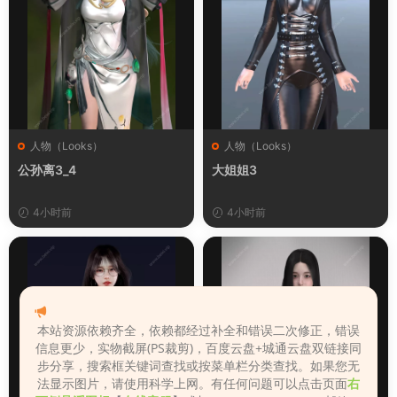
人物（Looks）
人物（Looks）
公孙离3_4
大姐姐3
4小时前
4小时前
本站资源依赖齐全，依赖都经过补全和错误二次修正，错误
信息更少，实物截屏(PS裁剪)，百度云盘+城通云盘双链接同
步分享，搜索框关键词查找或按菜单栏分类查找。如果您无
法显示图片，请使用科学上网。有任何问题可以点击页面
右