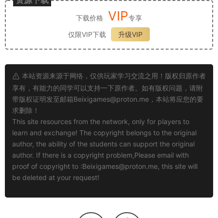
资源下载
VIP
下载价格
专享
仅限VIP下载
升级VIP
本站资源来源于网络，仅供玩家学习交流之用！版权归原作者
享有，有能力的同学可以支持一下原作者。如有版权问题，请附
带版权证明发至邮箱
Beixigames@proton.me
，本站将应您的要
求删除！
This site resources from the network, only for players to
learn and exchange! The copyright belongs to the original
author, the ability of the students can support the original
author. If there is a copyright problem,Please email with
proof of copyright to :
Beixigames@proton.me
, this site will
be deleted at your request!