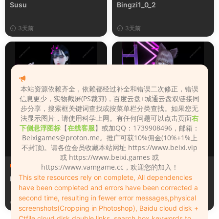
Susu
Bingzi1_0_2
3天前
3天前
本站资源依赖齐全，依赖都经过补全和错误二次修正，错误
信息更少，实物截屏(PS裁剪)，百度云盘+城通云盘双链接同
步分享，搜索框关键词查找或按菜单栏分类查找。如果您无
法显示图片，请使用科学上网。有任何问题可以点击页面
右
下侧悬浮图标
【
在线客服
】或加QQ：1739908496，邮箱：
Beixigames@proton.me
。推广可获10%佣金(10%+1%上
不封顶)。请各位会员收藏本站网址 https://www.beixi.vip
或 https://www.beixi.games 或
人物（Looks）
人物（Looks）
https://www.vamgame.cc，欢迎您的加入！
This site resources rely on complete, All dependencies
Monica_2_2_2
Lizhen2025
have been completed and errors have been corrected a
second time, resulting in fewer error messages,physical
3天前
4天前
screenshots(Cropping in Photoshop), Baidu cloud disk +
Ctfile cloud disk double links, search box keywords to