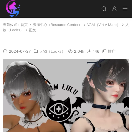
当前位置：
首页
资源中心（Resource Center）
VAM（Virt A Mate）
人
物（Looks）
正文
索菲亚-泳装女仆
2024-07-27
人物（Looks）
2.04k
146
推广