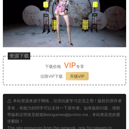
资源下载
VIP
下载价格
专享
仅限VIP下载
升级VIP
本站资源来源于网络，仅供玩家学习交流之用！版权归原作者
享有，有能力的同学可以支持一下原作者。如有版权问题，请附
带版权证明发至邮箱
Beixigames@proton.me
，本站将应您的要
求删除！
This site resources from the network, only for players to