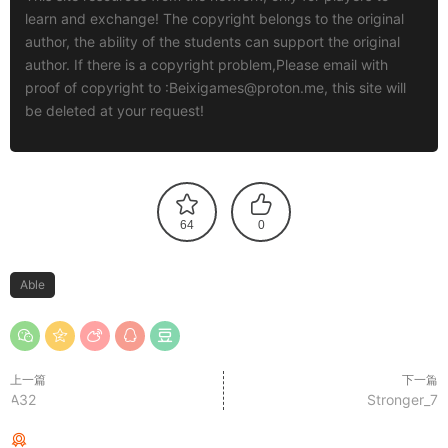
learn and exchange! The copyright belongs to the original
author, the ability of the students can support the original
author. If there is a copyright problem,Please email with
proof of copyright to :
Beixigames@proton.me
, this site will
be deleted at your request!
64
0
Able
上一篇
下一篇
A32
Stronger_7
猜你喜欢