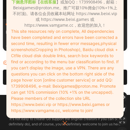
下侧悬浮图标
【
在线客服
】或加QQ：1739908496，邮箱：
Beixigames@proton.me
。推广可获10%佣金(10%+1%上
不封顶)。请各位会员收藏本站网址 https://www.beixi.vip
或 https://www.beixi.games 或
人物（Looks）
人物（Looks）
https://www.vamgame.cc，欢迎您的加入！
This site resources rely on complete, All dependencies
Monica_2_2_2
Lizhen2025
have been completed and errors have been corrected a
second time, resulting in fewer error messages,physical
1天前
2天前
screenshots(Cropping in Photoshop), Baidu cloud disk +
Ctfile cloud disk double links, search box keywords to
find or according to the menu bar classification to find. If
评论
0
you can't display the image, use a VPN. There are any
questions you can click on the bottom right side of the
请先
登录
page hover icon [online customer service] or add QQ:
1739908496, e-mail:
Beixigames@proton.me
. Promote
can get 10% commission (10% +1% on the uncapped).
Please members of the collection site URL
Copyleft © 2022-2026 beixi.vip - All Rights Freedom！
https://www.beixi.vip or https://www.beixi.games or
创作不易！有能力的同学可以去支持一下原创作者（我们绝对支持），当然
https://www.vamgame.cc, welcome to join!
了，您加入这里我们也绝对欢迎！
It's not easy to create! Go support the original creators if you can (we
definitely do), and of course, you're definitely welcome to join us here!