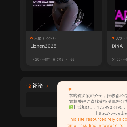
人物（Looks）
人物（L
Lizhen2025
DINA1
20小时前
305
66
22小
评论
0
本站资源依赖齐全，依赖都经过
索框关键词查找或按菜单栏分
服
】或加QQ：1739908496
https://www.b
This site resources rely on 
time, resulting in fewer erro