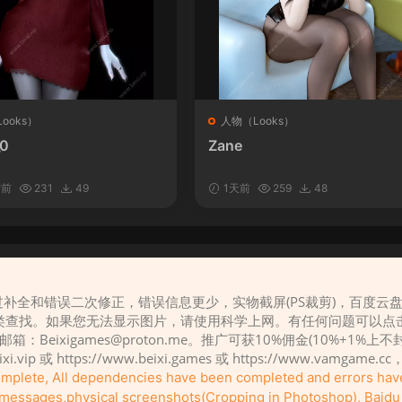
ooks）
人物（Looks）
_0
Zane
时前
231
49
1天前
259
48
补全和错误二次修正，错误信息更少，实物截屏(PS裁剪)，百度云
请先
登录
类查找。如果您无法显示图片，请使用科学上网。有任何问题可以点
，邮箱：
Beixigames@proton.me
。推广可获10%佣金(10%+1%上
eixi.vip 或 https://www.beixi.games 或 https://www.vamg
complete, All dependencies have been completed and errors ha
r messages,physical screenshots(Cropping in Photoshop), Baidu c