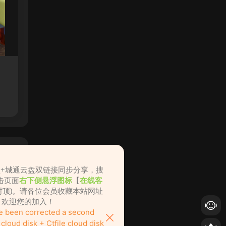
盘+城通云盘双链接同步分享，搜
击页面
右下侧悬浮图标
【
在线客
不封顶)。请各位会员收藏本站网址
ame.cc，欢迎您的加入！
ve been corrected a second
loud disk + Ctfile cloud disk