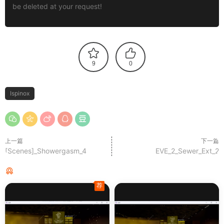
be deleted at your request!
9
0
Ispinox
上一篇
下一篇
[Scenes]_Showergasm_4
EVE_2_Sewer_Ext_2
猜你喜欢
荐