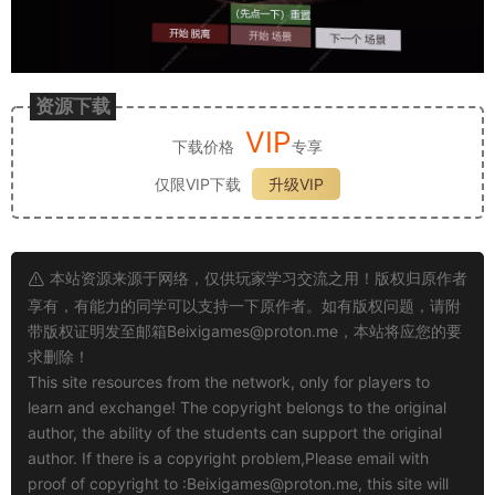
资源下载
VIP
下载价格
专享
仅限VIP下载
升级VIP
本站资源来源于网络，仅供玩家学习交流之用！版权归原作者
享有，有能力的同学可以支持一下原作者。如有版权问题，请附
带版权证明发至邮箱
Beixigames@proton.me
，本站将应您的要
求删除！
This site resources from the network, only for players to
learn and exchange! The copyright belongs to the original
author, the ability of the students can support the original
author. If there is a copyright problem,Please email with
proof of copyright to :
Beixigames@proton.me
, this site will