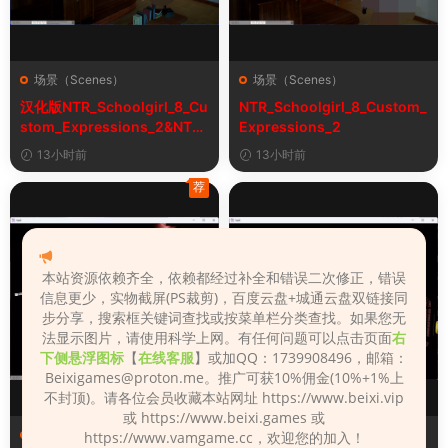
场景（Scenes）
场景（Scenes）
汉化版NTR_Schoolgirl_8_Cu
NTR_Schoolgirl_8_Custom_
stom_Expressions_2&NTR
Expressions_2
女学生8自定义表情
13小时前
13小时前
荐
本站资源依赖齐全，依赖都经过补全和错误二次修正，错误
信息更少，实物截屏(PS裁剪)，百度云盘+城通云盘双链接同
步分享，搜索框关键词查找或按菜单栏分类查找。如果您无
法显示图片，请使用科学上网。有任何问题可以点击页面
右
下侧悬浮图标
【
在线客服
】或加QQ：1739908496，邮箱：
Beixigames@proton.me
。推广可获10%佣金(10%+1%上
不封顶)。请各位会员收藏本站网址 https://www.beixi.vip
或 https://www.beixi.games 或
场景（Scenes）
场景（Scenes）
https://www.vamgame.cc，欢迎您的加入！