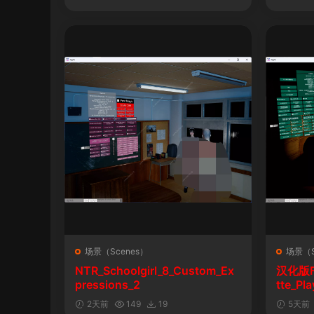
场景（Scenes）
场景（S
NTR_Schoolgirl_8_Custom_Ex
汉化版Fal
pressions_2
tte_P
陨落》
2天前
149
19
5天前