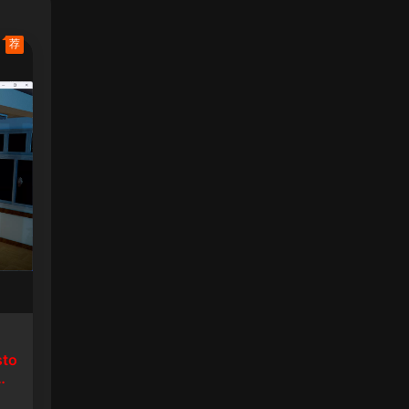
荐
sto
生8