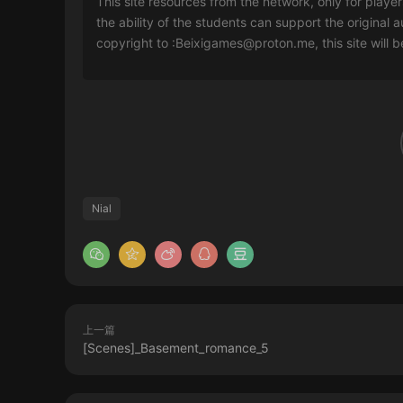
This site resources from the network, only for playe
the ability of the students can support the original a
copyright to :
Beixigames@proton.me
, this site will
Nial
上一篇
[Scenes]_Basement_romance_5