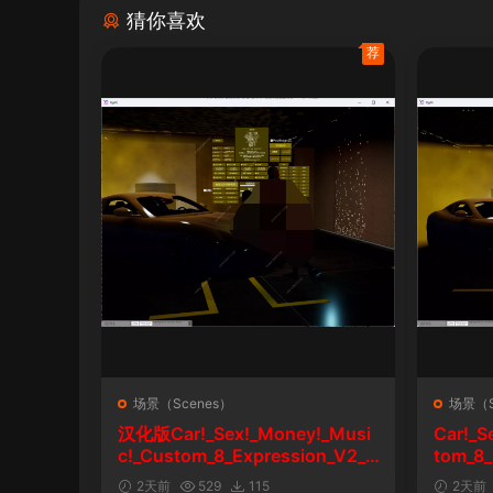
猜你喜欢
荐
场景（Scenes）
场景（S
汉化版Car!_Sex!_Money!_Musi
Car!_S
c!_Custom_8_Expression_V2_1
tom_8_
&车！性！钱！音乐！自定义表情
2天前
529
115
2天前