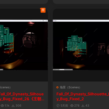
荐
cenes）
场景（Scenes）
l_Of_Dynasty_Silhoue
Fall_Of_Dynasty_Silhouette_
lay_Bug_Fixed_2&《王朝
y_Bug_Fixed_2
剪影玩法修复版
1.1k
306
5天前
278
43