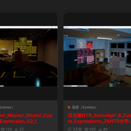
cenes）
场景（Scenes）
ex!_Money!_Music!_Cus
汉化版NTR_Schoolgirl_8_Cu
Expression_V2_1
m_Expressions_2&NTR女学
自定义表情
133
23
2天前
493
84