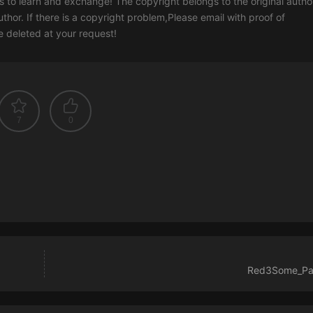
rs to learn and exchange! The copyright belongs to the original autho
uthor. If there is a copyright problem,Please email with proof of
 be deleted at your request!
7
0
Red3Some_Par