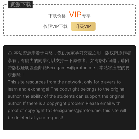
资源下载
VIP
下载价格
专享
仅限VIP下载
升级VIP
本站资源来源于网络，仅供玩家学习交流之用！版权归原作者
享有，有能力的同学可以支持一下原作者。如有版权问题，请附
带版权证明发至邮箱
Beixigames@proton.me
，本站将应您的要
求删除！
This site resources from the network, only for players to
learn and exchange! The copyright belongs to the original
author, the ability of the students can support the original
author. If there is a copyright problem,Please email with
proof of copyright to :
Beixigames@proton.me
, this site will
be deleted at your request!