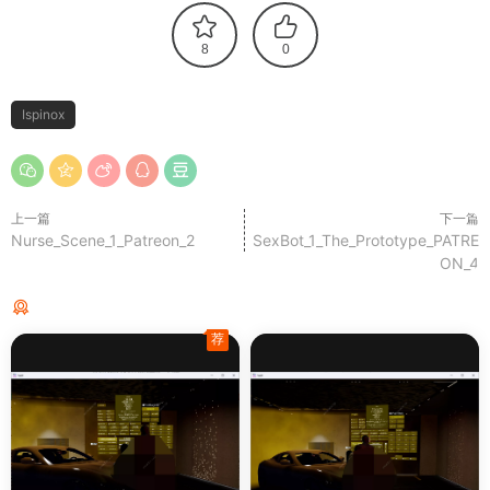
8
0
Ispinox
上一篇
下一篇
Nurse_Scene_1_Patreon_2
SexBot_1_The_Prototype_PATRE
ON_4
猜你喜欢
荐