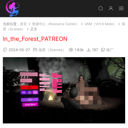
当前位置：
首页
资源中心（Resource Center）
VAM（Virt A Mate）
场
景（Scenes）
正文
In_the_Forest_PATREON
2024-05-27
场景（Scenes）
1.83k
197
推广