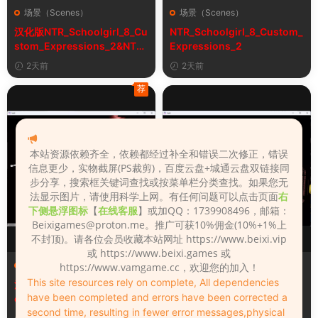
场景（Scenes）
场景（Scenes）
汉化版NTR_Schoolgirl_8_Cu
NTR_Schoolgirl_8_Custom_
stom_Expressions_2&NTR
Expressions_2
女学生8自定义表情
2天前
2天前
荐
本站资源依赖齐全，依赖都经过补全和错误二次修正，错误
信息更少，实物截屏(PS裁剪)，百度云盘+城通云盘双链接同
步分享，搜索框关键词查找或按菜单栏分类查找。如果您无
法显示图片，请使用科学上网。有任何问题可以点击页面
右
下侧悬浮图标
【
在线客服
】或加QQ：1739908496，邮箱：
Beixigames@proton.me
。推广可获10%佣金(10%+1%上
不封顶)。请各位会员收藏本站网址 https://www.beixi.vip
或 https://www.beixi.games 或
场景（Scenes）
场景（Scenes）
https://www.vamgame.cc，欢迎您的加入！
This site resources rely on complete, All dependencies
汉化版Fall_Of_Dynasty_Silh
Fall_Of_Dynasty_Silhouette
have been completed and errors have been corrected a
ouette_Play_Bug_Fixed_2&
_Play_Bug_Fixed_2
second time, resulting in fewer error messages,physical
《王朝陨落》剪影玩法修复版