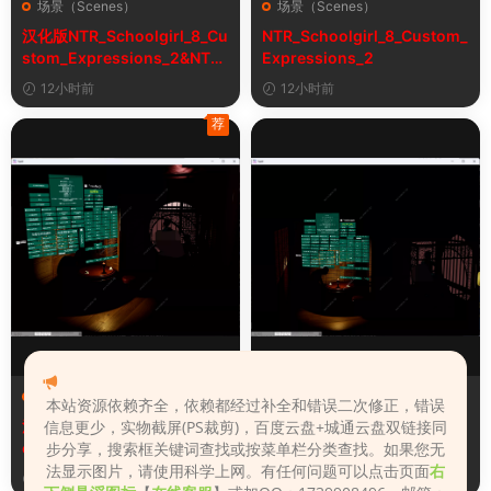
场景（Scenes）
场景（Scenes）
汉化版NTR_Schoolgirl_8_Cu
NTR_Schoolgirl_8_Custom_
stom_Expressions_2&NTR
Expressions_2
女学生8自定义表情
12小时前
12小时前
荐
场景（Scenes）
场景（Scenes）
本站资源依赖齐全，依赖都经过补全和错误二次修正，错误
汉化版Fall_Of_Dynasty_Silh
Fall_Of_Dynasty_Silhouette
信息更少，实物截屏(PS裁剪)，百度云盘+城通云盘双链接同
ouette_Play_Bug_Fixed_2&
_Play_Bug_Fixed_2
步分享，搜索框关键词查找或按菜单栏分类查找。如果您无
《王朝陨落》剪影玩法修复版
法显示图片，请使用科学上网。有任何问题可以点击页面
右
3天前
3天前