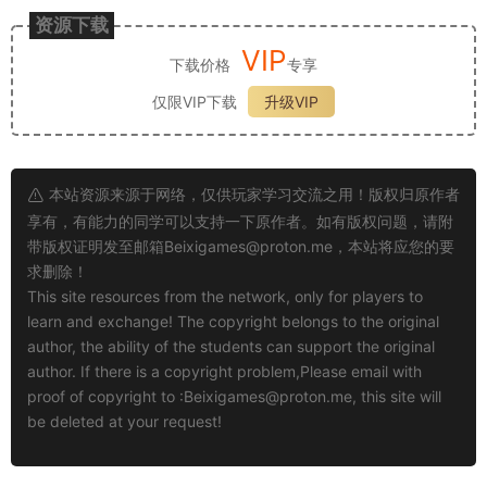
资源下载
VIP
下载价格
专享
仅限VIP下载
升级VIP
本站资源来源于网络，仅供玩家学习交流之用！版权归原作者
享有，有能力的同学可以支持一下原作者。如有版权问题，请附
带版权证明发至邮箱
Beixigames@proton.me
，本站将应您的要
求删除！
This site resources from the network, only for players to
learn and exchange! The copyright belongs to the original
author, the ability of the students can support the original
author. If there is a copyright problem,Please email with
proof of copyright to :
Beixigames@proton.me
, this site will
be deleted at your request!