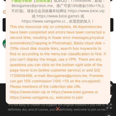
下侧悬浮图标
【
在线客服
】或加QQ：1739908496，邮箱：
Beixigames@proton.me
。推广可获10%佣金(10%+1%上
不封顶)。请各位会员收藏本站网址 https://www.beixi.vip
评论
2
或 https://www.beixi.games 或
https://www.vamgame.cc，欢迎您的加入！
请先
登录
This site resources rely on complete, All dependencies
have been completed and errors have been corrected a
second time, resulting in fewer error messages,physical
网盘失效了
screenshots(Cropping in Photoshop), Baidu cloud disk +
Ctfile cloud disk double links, search box keywords to
t25082
2024-12-17
0
find or according to the menu bar classification to find. If
网盘链接已修复
you can't display the image, use a VPN. There are any
questions you can click on the bottom right side of the
Admin
2024-12-18
0
page hover icon [online customer service] or add QQ:
1739908496, e-mail:
Beixigames@proton.me
. Promote
can get 10% commission (10% +1% on the uncapped).
Please members of the collection site URL
Copyleft © 2022-2026 beixi.vip - All Rights Freedom！
https://www.beixi.vip or https://www.beixi.games or
创作不易！有能力的同学可以去支持一下原创作者（我们绝对支持），当然
https://www.vamgame.cc, welcome to join!
了，您加入这里我们也绝对欢迎！
It's not easy to create! Go support the original creators if you can (we
definitely do), and of course, you're definitely welcome to join us here!