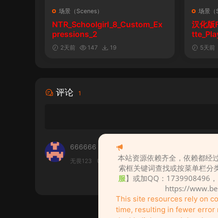
场景（Scenes）
场景（S
NTR_Schoolgirl_8_Custom_Ex
汉化版Fal
pressions_2
tte_P
陨落》
2天前
147
19
5天前
评论
1
666666
本站资源依赖齐全，依赖都经过
无畏123
2024-05-16
0
索框关键词查找或按菜单栏分
服
】或加QQ：1739908496
https://www.b
This site resources rely on 
time, resulting in fewer erro