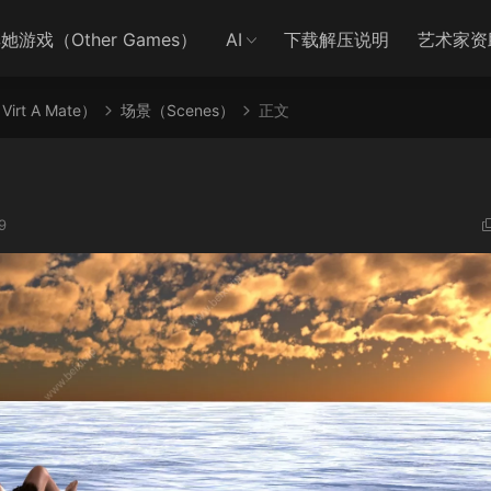
她游戏（Other Games）
AI
下载解压说明
艺术家资
irt A Mate）
场景（Scenes）
正文
9