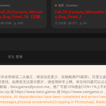
cenes）
场景（Scenes）
l_Of_Dynasty_Silhoue
Fall_Of_Dynasty_Silhouette_
lay_Bug_Fixed_2&《王朝
y_Bug_Fixed_2
剪影玩法修复版
1.09k
306
5天前
277
43
请先
登录
补全和错误二次修正，错误信息更少，实物截屏(PS裁剪)，百度云
类查找。如果您无法显示图片，请使用科学上网。有任何问题可以点
，邮箱：
Beixigames@proton.me
。推广可获10%佣金(10%+1%上
eixi.vip 或 https://www.beixi.games 或 https://www.vamg
complete, All dependencies have been completed and errors ha
r messages,physical screenshots(Cropping in Photoshop), Baidu c