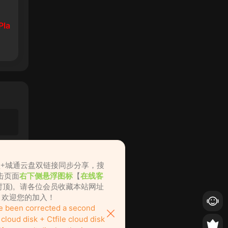
Pla
盘+城通云盘双链接同步分享，搜
击页面
右下侧悬浮图标
【
在线客
不封顶)。请各位会员收藏本站网址
ame.cc，欢迎您的加入！
ve been corrected a second
loud disk + Ctfile cloud disk