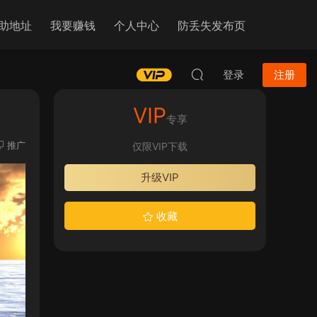
助地址
我要赚钱
个人中心
防丢失发布页
登录
注册
VIP
专享
推广
仅限VIP下载
升级VIP
收藏