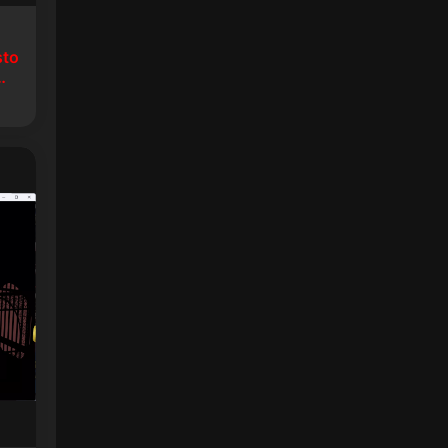
sto
生8