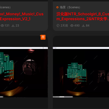
cenes）
场景（Scenes）
ex!_Money!_Music!_Cus
汉化版NTR_Schoolgirl_8_Cu
Expression_V2_1
m_Expressions_2&NTR女学
自定义表情
131
23
2天前
490
84
荐