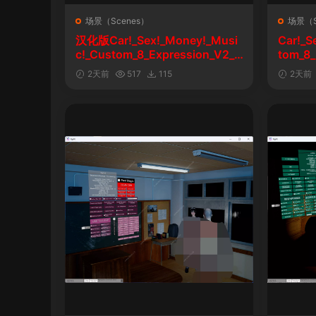
场景（Scenes）
场景（S
汉化版Car!_Sex!_Money!_Musi
Car!_S
c!_Custom_8_Expression_V2_1
tom_8_
&车！性！钱！音乐！自定义表情
2天前
517
115
2天前