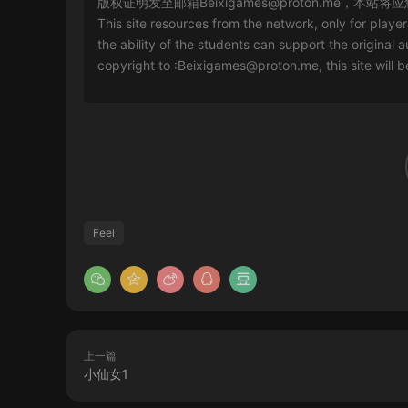
版权证明发至邮箱
Beixigames@proton.me
，本站将应
This site resources from the network, only for playe
the ability of the students can support the original a
copyright to :
Beixigames@proton.me
, this site will
Feel
上一篇
小仙女1