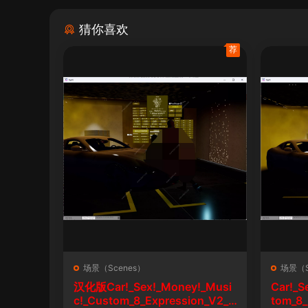
猜你喜欢
荐
场景（Scenes）
场景（S
汉化版Car!_Sex!_Money!_Musi
Car!_S
c!_Custom_8_Expression_V2_1
tom_8_