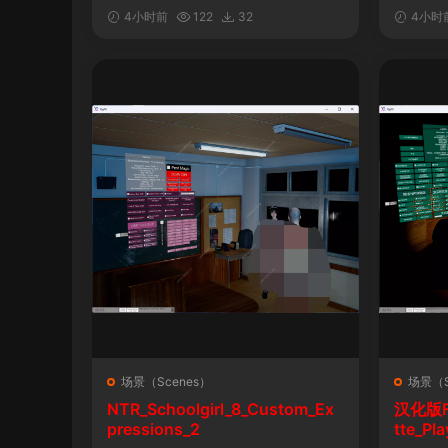
&车！性！钱！音乐！自定义表情
4小时前
122
32
4小时
场景（Scenes）
场景（S
NTR_Schoolgirl_8_Custom_Ex
汉化版Fal
pressions_2
tte_P