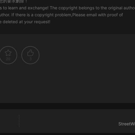
您的要求删除！
rs to learn and exchange! The copyright belongs to the original autho
uthor. If there is a copyright problem,Please email with proof of
 be deleted at your request!
20
3
StreetW