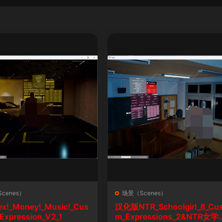
cenes）
场景（Scenes）
ex!_Money!_Music!_Cus
汉化版NTR_Schoolgirl_8_Cu
Expression_V2_1
m_Expressions_2&NTR女学