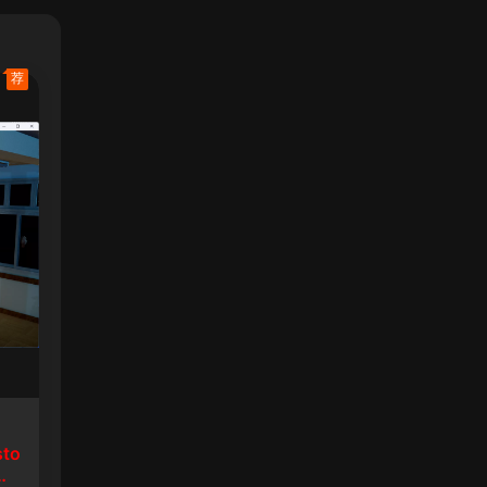
荐
sto
生8