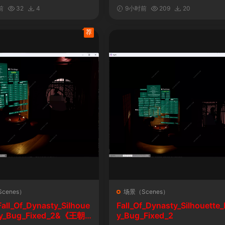
自定义表情
前
32
4
9小时前
209
20
荐
cenes）
场景（Scenes）
l_Of_Dynasty_Silhoue
Fall_Of_Dynasty_Silhouette_
lay_Bug_Fixed_2&《王朝
y_Bug_Fixed_2