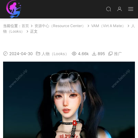
当前位置：
首页
资源中心（Resource Center）
VAM（Virt A Mate）
人
物（Looks）
正文
小仙女1
2024-04-30
人物（Looks）
4.66k
895
推广