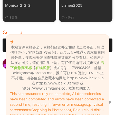
Monica_2_2_2
Lizhen2025
3天前
4天前
评论
4
请先
登录
本站资源依赖齐全，依赖都经过补全和错误二次修正，错误
信息更少，实物截屏(PS裁剪)，百度云盘+城通云盘双链接同
步分享，搜索框关键词查找或按菜单栏分类查找。如果您无
为什么我打开的是绿色的皮肤
法显示图片，请使用科学上网。有任何问题可以点击页面
右
下侧悬浮图标
【
在线客服
】或加QQ：1739908496，邮箱：
qaq185
2024-05-02
0
Beixigames@proton.me
。推广可获10%佣金(10%+1%上
不封顶)。请各位会员收藏本站网址 https://www.beixi.vip
用站长版本的VAM本体试试，
或 https://www.beixi.games 或
https://vam.beixi.top/7944.html
https://www.vamgame.cc，欢迎您的加入！
Admin
2024-05-02
0
This site resources rely on complete, All dependencies
have been completed and errors have been corrected a
问题已经解决了，贴吧看到的，游戏内清理
second time, resulting in fewer error messages,physical
了下缓存就好了
screenshots(Cropping in Photoshop), Baidu cloud disk +