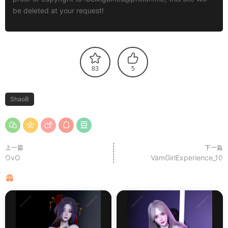
be deleted at your request!
83
5
ShaoB
上一篇
下一篇
OvO
VamGirlExperience_10
猜你喜欢