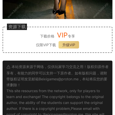
资源下载
VIP
下载价格
专享
仅限VIP下载
升级VIP
本站资源来源于网络，仅供玩家学习交流之用！版权归原作者
享有，有能力的同学可以支持一下原作者。如有版权问题，请附
带版权证明发至邮箱
Beixigames@proton.me
，本站将应您的要
求删除！
This site resources from the network, only for players to
learn and exchange! The copyright belongs to the original
author, the ability of the students can support the original
author. If there is a copyright problem,Please email with
proof of copyright to :
Beixigames@proton.me
, this site will