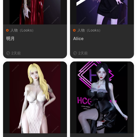
人物（Looks）
人物（Looks）
明月
Alice
2天前
2天前