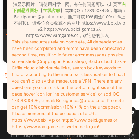
法显示图片，请使用科学上网。有任何问题可以点击页面
右
下侧悬浮图标
【
在线客服
】或加QQ：1739908496，邮箱：
Beixigames@proton.me
。推广可获10%佣金(10%+1%上
不封顶)。请各位会员收藏本站网址 https://www.beixi.vip
或 https://www.beixi.games 或
人物（Looks）
人物（Looks）
https://www.vamgame.cc，欢迎您的加入！
This site resources rely on complete, All dependencies
Monica_2_2_2
Lizhen2025
have been completed and errors have been corrected a
second time, resulting in fewer error messages,physical
3天前
3天前
screenshots(Cropping in Photoshop), Baidu cloud disk +
Ctfile cloud disk double links, search box keywords to
find or according to the menu bar classification to find. If
评论
0
you can't display the image, use a VPN. There are any
questions you can click on the bottom right side of the
请先
登录
page hover icon [online customer service] or add QQ:
1739908496, e-mail:
Beixigames@proton.me
. Promote
can get 10% commission (10% +1% on the uncapped).
Please members of the collection site URL
Copyleft © 2022-2026 beixi.vip - All Rights Freedom！
https://www.beixi.vip or https://www.beixi.games or
创作不易！有能力的同学可以去支持一下原创作者（我们绝对支持），当然
https://www.vamgame.cc, welcome to join!
了，您加入这里我们也绝对欢迎！
It's not easy to create! Go support the original creators if you can (we