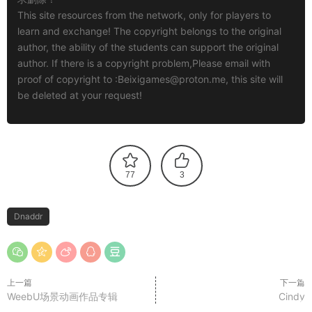
This site resources from the network, only for players to
learn and exchange! The copyright belongs to the original
author, the ability of the students can support the original
author. If there is a copyright problem,Please email with
proof of copyright to :
Beixigames@proton.me
, this site will
be deleted at your request!
77
3
Dnaddr
上一篇
下一篇
WeebU场景动画作品专辑
Cindy