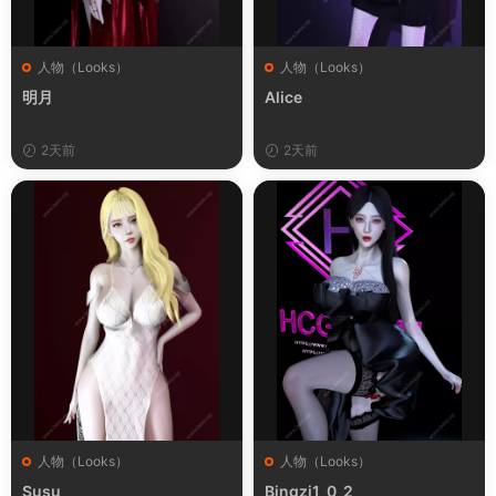
人物（Looks）
人物（Looks）
明月
Alice
2天前
2天前
人物（Looks）
人物（Looks）
Susu
Bingzi1_0_2